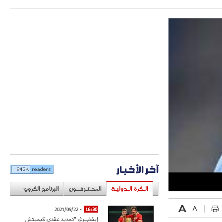
آخر الأخبار
الـكرة الـدوليـة
المحـتـرفــون
البرنامج الكروي
- 2021/09/22
16:30
إيفنبيرغ: "تمديد عقدي كيميتش