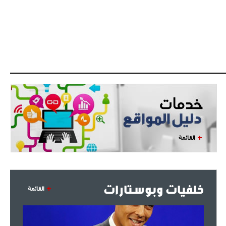
- 2021/07/27
14:42
أوهارا: "محرز، فودن ودي بروين..
ثلاثي من نار"
- 2021/07/25
18:30
لوكاتيلي يؤكد نيته في الانتقال إلى
جوفنتوس عبر تويتر!
- 2021/07/25
18:10
أنشيلوتي يصر على جلب كيليني
وقدوم الإيطالي يقترب
القائمة
خلفيات وبوستارات
القائمة