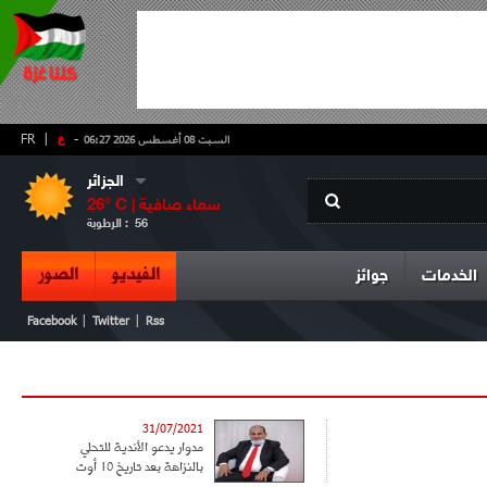
-
ع
|
FR
السبت 08 أغسطس 2026 06:27
الجزائر
سماء صافية
° C |
26
56
الرطوبة :
الفيديو
الصور
الخدمات
جوائز
|
|
Facebook
Twitter
Rss
31/07/2021
مدوار يدعو الأندية للتحلي
بالنزاهة بعد تاريخ 10 أوت