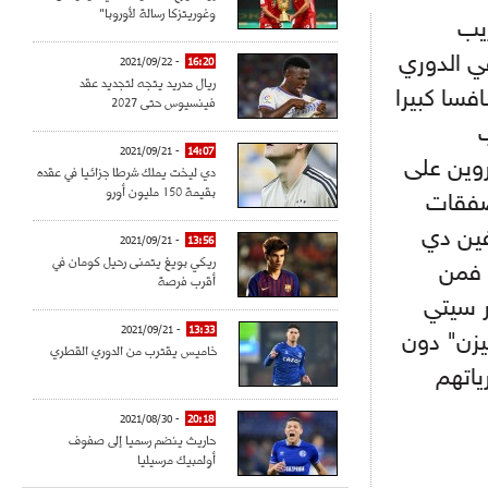
وغوريتزكا رسالة لأوروبا"
ريب
ي الدوري
- 2021/09/22
16:20
ريال مدريد يتجه لتجديد عقد
فسا كبيرا
فينسيوس حتى 2027
ب
- 2021/09/21
14:07
وين على
دي ليخت يملك شرطا جزائيا في عقده
بقيمة 150 مليون أورو
صفقات
فين دي
- 2021/09/21
13:56
ريكي بويغ يتمنى رحيل كومان في
 فمن
أقرب فرصة
ر سيتي
- 2021/09/21
13:33
يزن" دون
خاميس يقترب من الدوري القطري
ياتهم
- 2021/08/30
20:18
حاريث ينضم رسميا إلى صفوف
أولمبيك مرسيليا