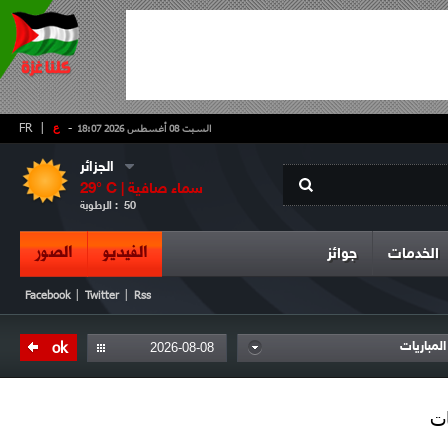
-
ع
|
FR
السبت 08 أغسطس 2026 18:07
الجزائر
سماء صافية
° C |
29
50
الرطوبة :
الفيديو
الصور
الخدمات
جوائز
|
|
Facebook
Twitter
Rss
ok
المباريات
ات