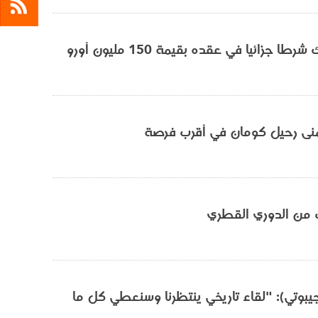
ا جزائيا في عقده بقيمة 150 مليون أورو
منى رحيل كومان في أقرب فرصة
 من الدوري القطري
يبوتي): "لقاء تاريخي ينتظرنا وسنعطي كل ما