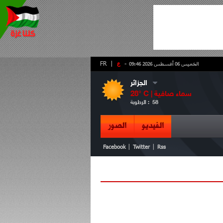
-
ع
|
FR
الخميس 06 أغسطس 2026 09:46
الجزائر
سماء صافية
° C |
28
58
الرطوبة :
الفيديو
الصور
|
|
Facebook
Twitter
Rss