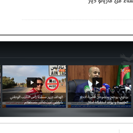
تاء من ماريانو دياز
احتفال السفارة السعودية في الجزائر بالعيد
بن زيمة ... كرم كروي قابله لإنتقام عرقي .
الوطني للمملكة