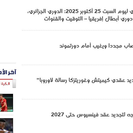
البرنامج الكروي ليوم السبت 25 أكتوبر 2025: الدوري الجزائري،
ودوري أبطال إفريقيا – التوقيت والقنوات
اب مجددا ويغيب أمام دورتموند
آخر الأ
ديد عقدي كيميتش وغوريتزكا رسالة لأوروبا"
الـكرة ا
ه لتجديد عقد فينسيوس حتى 2027