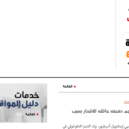
ة
القائمة
نجم دفعته عائلته للانتحار بسبب
القائمة
ي إيمانويل أديبايور، ولد النجم الطوغولي في