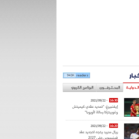
خبار
لـدوليـة
المحـتـرفــون
البرنامج الكروي
- 2021/09/22
16:30
إيفنبيرغ: "تمديد عقدي كيميتش
وغوريتزكا رسالة لأوروبا"
- 2021/09/22
16:20
ريال مدريد يتجه لتجديد عقد
فينسيوس حتى 2027