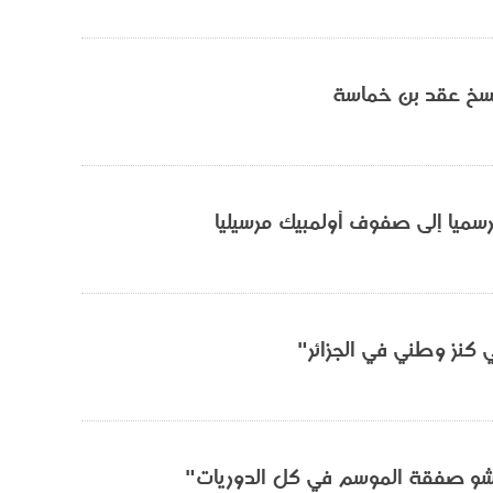
فسخ عقد بن خماسة
سميا إلى صفوف أولمبيك مرسيليا
 كنز وطني في الجزائر"
شو صفقة الموسم في كل الدوريات"