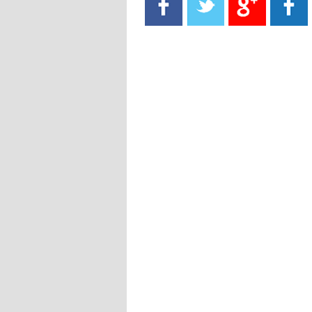
- 2021/08/15
13:40
يوفيتش يعرض خدماته على الإنتير
- 2021/08/15
13:16
أليغري: "الدفاع أبرز مشكلة تواجهنا
قبل انطلاق البطولة"
- 2021/08/15
13:15
مانشستر سيتي يُجهز عرضا جديدا من
أجل كاين
- 2021/08/15
12:56
ريال مدريد مستاء من ماريانو دياز
- 2021/08/15
12:47
دزيكو يُصر على راتب شهر جويلية
ويعرقل انتقاله إلى الإنتير
- 2021/08/15
12:43
لوبيز(رئيس بوردو): "صفقة عدلي مع