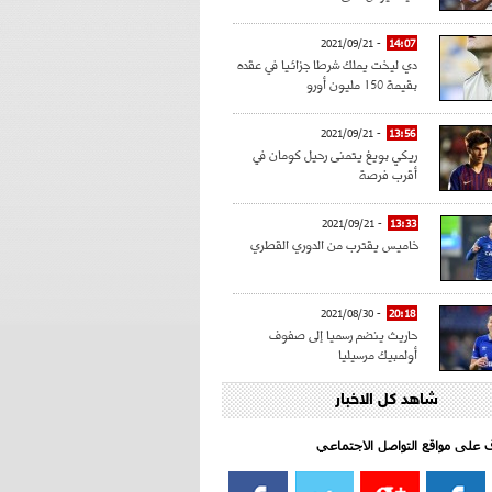
- 2021/09/21
14:07
دي ليخت يملك شرطا جزائيا في عقده
بقيمة 150 مليون أورو
- 2021/09/21
13:56
ريكي بويغ يتمنى رحيل كومان في
أقرب فرصة
- 2021/09/21
13:33
خاميس يقترب من الدوري القطري
- 2021/08/30
20:18
حاريث ينضم رسميا إلى صفوف
أولمبيك مرسيليا
شاهد كل الاخبار
- 2021/08/15
15:39
كراوتش:"سانشو صفقة الموسم في
كل الدوريات"
اف على مواقع التواصل الاجتماعي‎