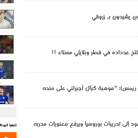
ن يشيدون بـ زروقي
تح عدداده في قطر وبلايلي مستاء !!
ريمس): "موهبة كبّال أجبرتني على منحه
د إلى تدريبات بوروسيا ويرفع معنويات مدربه
تابعوا الهد