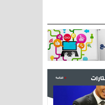
- 2021/08/09
12:48
رئيس الإنتير يمنح موافقته لبيع
لوتارو
- 2021/08/04
15:10
اجتماع حاسم لإدارة ميلان مع نظيرتها
من الريال للفصل في صفقة إيسكو
- 2021/08/04
14:50
البياسجي عرض على مبابي راتبا خياليا
- 2021/07/27
14:42
أوهارا: "محرز، فودن ودي بروين..
ثلاثي من نار"
ارات
القائمة
- 2021/07/25
18:30
لوكاتيلي يؤكد نيته في الانتقال إلى
جوفنتوس عبر تويتر!
- 2021/07/25
18:10