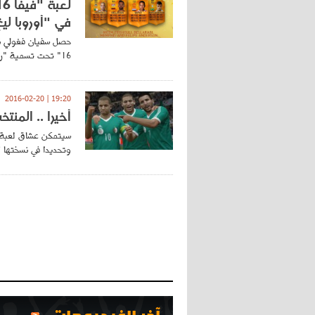
في "أوروبا لي
حصل سفيان فغولي نج
16" تحت تسمية "رجل اللقاء" ..
19:20 | 2016-02-20
أخيرا .. المنتخ
سيتمكن عشاق لعبة "ف
وتحديدا في نسختها 2017 ...