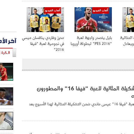
ألعاب الفيديو
ألعاب الفيديو
آخر الأ
المثالية
بايل يتصدر واجهة لعبة
محرز وفاردي ينافسان ميسي
 "فيفا 16" ويعادل
"PES 2016" لبطولة أوروبا
في نجومية لعبة "فيفا
2016"
الـكرة ا
ماندي في التشكيلة المثالية للعبة "فيفا 16" والمطورون
ه
اختار القائمون على لعبة "فيفا 16" عيسى ماندي ضمن التشكيلة المثالية لهذا الأسبوع بعد