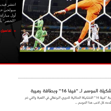
انتشر فيديو
مبولحي حا
أول مباراة
"الخضر" بأق
تفاصيل
لموسم لـ "فيفا 16" وبطاقة رهيبة
نشر القائمون على لعبة "فيفا 16" التشكيلة المثالية للدوري البرتغالي في اللعبة والتي تم
قدمه كل لاعب هذا الموسم ...