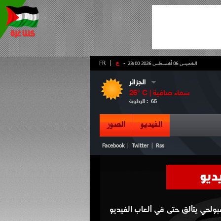
-
ع
|
FR
الخميس 06 أغسطس 2026 23:00
الجزائر
سماء صافية
° C |
26
65
الرطوبة :
الفيديو
الصور
|
|
Facebook
Twitter
Rss
ديو
مبولحي يتألق حتى في ألعاب الفيديو