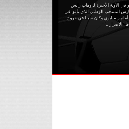
 في الآونة الأخيرة لـ وهاب رايس
رس المنتخب الوطني الذي تألق في
 أمام زيمبابوي وكان سببا في خروج
ل الأضرار ..