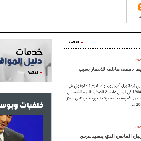
ة
القائمة
نجم دفعته عائلته للانتحار بسبب
القائمة
ي إيمانويل أديبايور، ولد النجم الطوغولي في
26 فيفري عام 1984 في لومي عاصمة التوغو، النجم الأسمراني
بين الأفارقة بدأ مسيرته الكروية مع نادي ميتز
خلفيات وبوست
. رجل القانون الذي يتسيد عرش