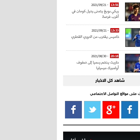
- 2021/09/21
13:56
ريكي بويغ يتمنى رحيل كومان في
أقرب فرصة
- 2021/09/21
13:33
خاميس يقترب من الدوري القطري
- 2021/08/30
20:18
حاريث ينضم رسميا إلى صفوف
أولمبيك مرسيليا
شاهد كل الاخبار
- 2021/08/15
15:39
كراوتش:"سانشو صفقة الموسم في
كل الدوريات"
اف على مواقع التواصل الاجتماعي‎
- 2021/08/15
13:40
يوفيتش يعرض خدماته على الإنتير
- 2021/08/15
13:16
أليغري: "الدفاع أبرز مشكلة تواجهنا