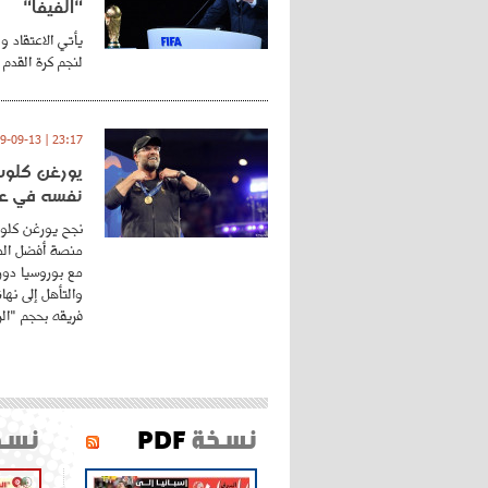
"الفيفا"
يأتي الاعتقاد و
لنجم كرة القدم 
23:17 | 2019-09-13
يورغن كلوب.
نفسه في عا
نجح يورغن كلوب
منصة أفضل المد
مع بوروسيا دورت
والتأهل إلى نه
فريقه بحجم "الري
نسخة
PDF
نسخ