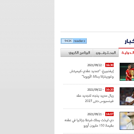
خبار
لـدوليـة
المحـتـرفــون
البرنامج الكروي
- 2021/09/22
16:30
إيفنبيرغ: "تمديد عقدي كيميتش
وغوريتزكا رسالة لأوروبا"
- 2021/09/22
16:20
ريال مدريد يتجه لتجديد عقد
فينسيوس حتى 2027
- 2021/09/21
14:07
دي ليخت يملك شرطا جزائيا في عقده
بقيمة 150 مليون أورو