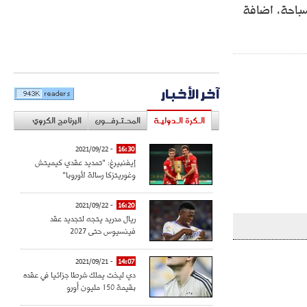
سباحة، اضافة
آخر الأخبار
الـكرة الـدوليـة
المحـتـرفــون
البرنامج الكروي
- 2021/09/22
16:30
إيفنبيرغ: "تمديد عقدي كيميتش
وغوريتزكا رسالة لأوروبا"
- 2021/09/22
16:20
ريال مدريد يتجه لتجديد عقد
فينسيوس حتى 2027
- 2021/09/21
14:07
دي ليخت يملك شرطا جزائيا في عقده
بقيمة 150 مليون أورو