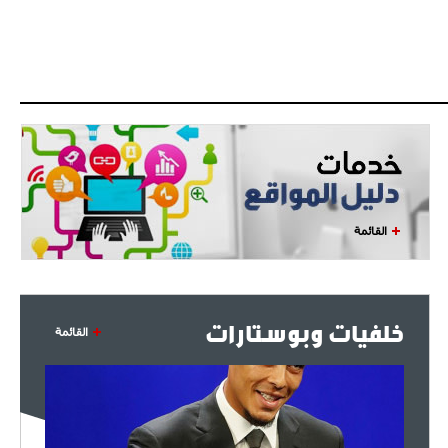
- 2021/08/09
12:48
رئيس الإنتير يمنح موافقته لبيع
لوتارو
- 2021/08/04
15:10
اجتماع حاسم لإدارة ميلان مع نظيرتها
من الريال للفصل في صفقة إيسكو
- 2021/08/04
14:50
البياسجي عرض على مبابي راتبا خياليا
القائمة
- 2021/07/27
14:42
أوهارا: "محرز، فودن ودي بروين..
ثلاثي من نار"
خلفيات وبوستارات
القائمة
- 2021/07/25
18:30
لوكاتيلي يؤكد نيته في الانتقال إلى
جوفنتوس عبر تويتر!
- 2021/07/25
18:10