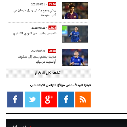
- 2021/09/21
13:56
ريكي بويغ يتمنى رحيل كومان في
أقرب فرصة
- 2021/09/21
13:33
خاميس يقترب من الدوري القطري
- 2021/08/30
20:18
حاريث ينضم رسميا إلى صفوف
أولمبيك مرسيليا
شاهد كل الاخبار
- 2021/08/15
15:39
كراوتش:"سانشو صفقة الموسم في
كل الدوريات"
تابعوا الهداف على مواقع التواصل الاجتماعي‎
- 2021/08/15
13:40
يوفيتش يعرض خدماته على الإنتير
- 2021/08/15
13:16
أليغري: "الدفاع أبرز مشكلة تواجهنا