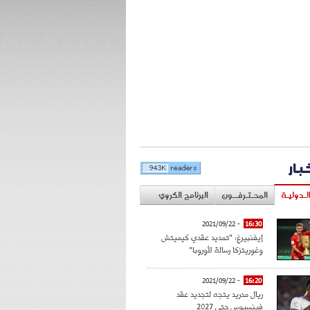
خبار
لـدوليـة
المحـتـرفــون
البرنامج الكروي
- 2021/09/22
16:30
إيفنبيرغ: "تمديد عقدي كيميتش
وغوريتزكا رسالة لأوروبا"
- 2021/09/22
16:20
ريال مدريد يتجه لتجديد عقد
فينسيوس حتى 2027