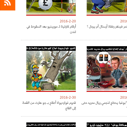
2016-2-20
201
ر فينغر رفقة أرسنال أم يرحل ؟
أرقام كارثية لـ مورينيو بعد السقوط في
لندن
2016-2-30
201
"بوغبا يحتاج لنجمي ريال مدريد حتى
قدوم غوارديولا أطاح بـ جو هارت من القمة
إلى القاع