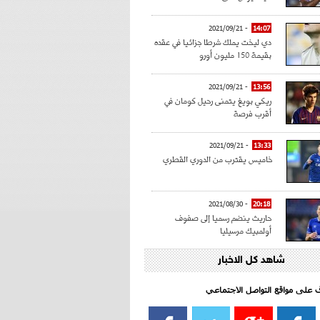
- 2021/09/21
14:07
دي ليخت يملك شرطا جزائيا في عقده
بقيمة 150 مليون أورو
- 2021/09/21
13:56
ريكي بويغ يتمنى رحيل كومان في
أقرب فرصة
- 2021/09/21
13:33
خاميس يقترب من الدوري القطري
- 2021/08/30
20:18
حاريث ينضم رسميا إلى صفوف
أولمبيك مرسيليا
شاهد كل الاخبار
- 2021/08/15
15:39
كراوتش:"سانشو صفقة الموسم في
كل الدوريات"
اف على مواقع التواصل الاجتماعي‎