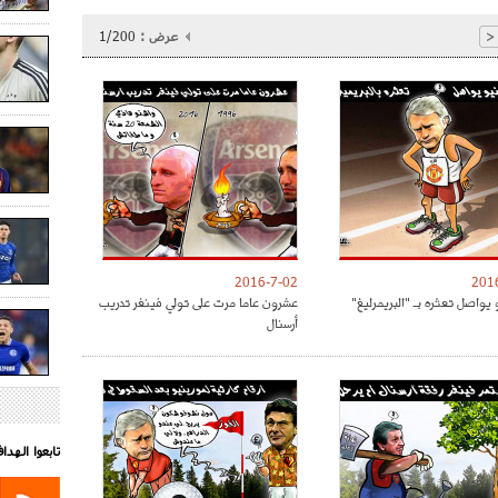
عرض :
1/200
<
2016-7-02
201
 يواصل تعثره بـ "البريمرليغ"
عشرون عاما مرت على تولي فينغر تدريب
أرسنال
تابعوا الهد