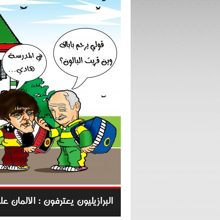
البرازيليون يعترفون : الألمان ع