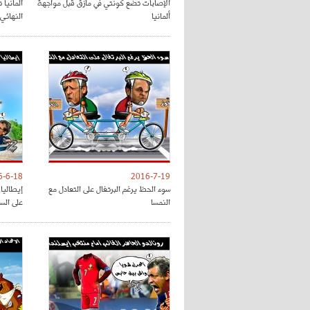
الإصابات تضع كونتي في مأزق قبل مواجهة
ألمانيا 
ألمانيا
النهائي
6-6-18
2016-7-19
سوء الحظ يرغم البرتغال على التعادل مع
إيطاليا 
النمسا
على الس