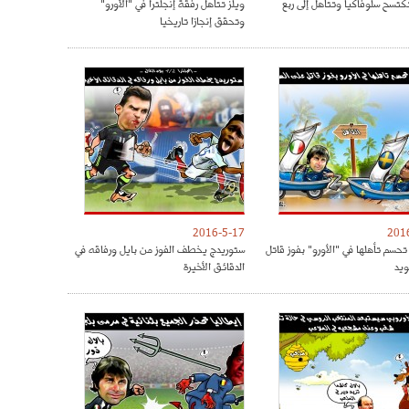
تكتسح سلوفاكيا وتتأهل إلى ربع
ويلز تتأهل رفقة إنجلترا في "الأورو"
وتحقق إنجازا تاريخيا
2016-5-17
201
تحسم تأهلها في "الأورو" بفوز قاتل
ستوريدج يخطف الفوز من بايل ورفاقه في
ويد
الدقائق الأخيرة