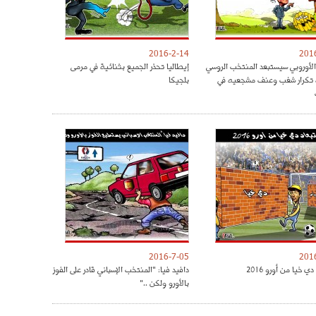
2016-2-14
201
 الأوروبي سيستبعد المنتخب الروسي
إيطاليا تحذر الجميع بثنائية في مرمى
 تكرار شغب وعنف مشجعيه في
بلجيكا
2016-7-05
201
ي خيا من أورو 2016
دافيد فيا: "المنتخب الإسباني قادر على الفوز
بالأورو ولكن .."