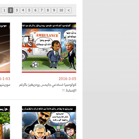
1
2
3
4
5
6
7
8
9
10
>
6-1-03
2016-3-05
كولومبيا تستدعي جايمس رودريغيز بالرغم
مورينيو
الإصابة !!