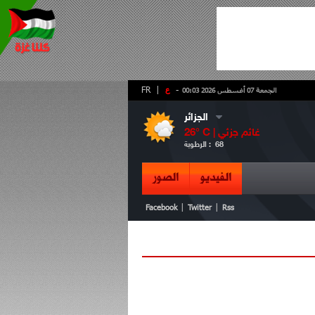
-
ع
|
FR
الجمعة 07 أغسطس 2026 00:03
الجزائر
غائم جزئي
° C |
26
68
الرطوبة :
الفيديو
الصور
|
|
Facebook
Twitter
Rss