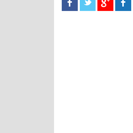
- 2021/08/15
13:40
يوفيتش يعرض خدماته على الإنتير
- 2021/08/15
13:16
أليغري: "الدفاع أبرز مشكلة تواجهنا
قبل انطلاق البطولة"
- 2021/08/15
13:15
مانشستر سيتي يُجهز عرضا جديدا من
أجل كاين
- 2021/08/15
12:56
ريال مدريد مستاء من ماريانو دياز
- 2021/08/15
12:47
دزيكو يُصر على راتب شهر جويلية
ويعرقل انتقاله إلى الإنتير
- 2021/08/15
12:43
لوبيز(رئيس بوردو): "صفقة عدلي مع