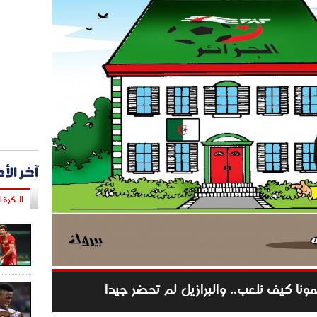
آخر الأ
الـكرة ا
لمونا كيف نلعب.. والبرازيل لم تحضر جيدا