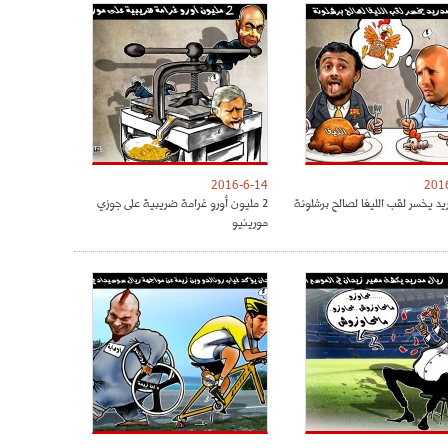
2016-6-14
201
يد يخسر لقب الليغا لصالح برشلونة
2 مليون أورو غرامة ضريبية على جوزي
مورينيو