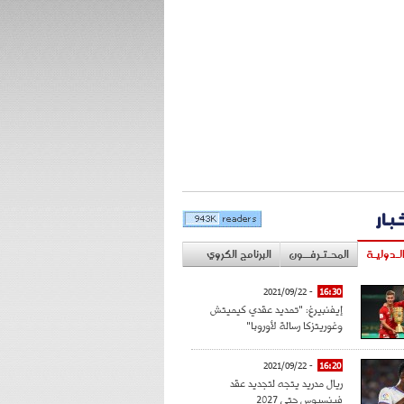
خبار
لـدوليـة
المحـتـرفــون
البرنامج الكروي
- 2021/09/22
16:30
إيفنبيرغ: "تمديد عقدي كيميتش
وغوريتزكا رسالة لأوروبا"
- 2021/09/22
16:20
ريال مدريد يتجه لتجديد عقد
فينسيوس حتى 2027