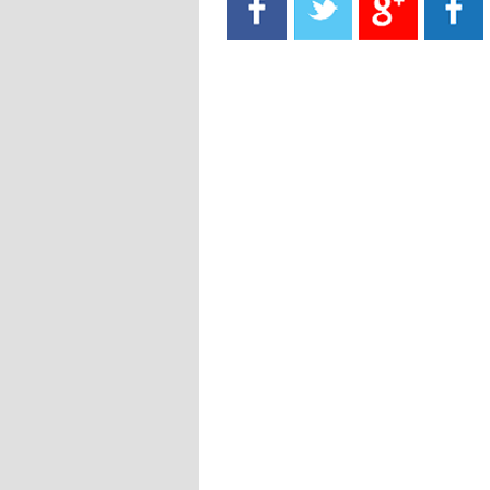
- 2021/08/15
13:40
يوفيتش يعرض خدماته على الإنتير
- 2021/08/15
13:16
أليغري: "الدفاع أبرز مشكلة تواجهنا
قبل انطلاق البطولة"
- 2021/08/15
13:15
مانشستر سيتي يُجهز عرضا جديدا من
أجل كاين
- 2021/08/15
12:56
ريال مدريد مستاء من ماريانو دياز
- 2021/08/15
12:47
دزيكو يُصر على راتب شهر جويلية
ويعرقل انتقاله إلى الإنتير
- 2021/08/15
12:43
لوبيز(رئيس بوردو): "صفقة عدلي مع