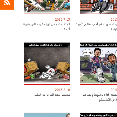
2015-7-15
201
و التحدي الأكبر أمام تنظيم "أورو"
الجزائر تنجو من الهزيمة وتتفادى ضربة
أليمة
2015-2-10
201
حدى إدارة برشلونة ويصر على
مازيمبي يجرد الجزائر من اللقب
ة في الكلاسيكو