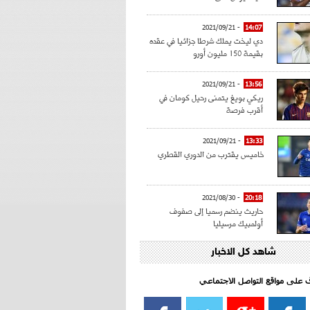
- 2021/09/21
14:07
دي ليخت يملك شرطا جزائيا في عقده
بقيمة 150 مليون أورو
- 2021/09/21
13:56
ريكي بويغ يتمنى رحيل كومان في
أقرب فرصة
- 2021/09/21
13:33
خاميس يقترب من الدوري القطري
- 2021/08/30
20:18
حاريث ينضم رسميا إلى صفوف
أولمبيك مرسيليا
شاهد كل الاخبار
- 2021/08/15
15:39
كراوتش:"سانشو صفقة الموسم في
كل الدوريات"
اف على مواقع التواصل الاجتماعي‎