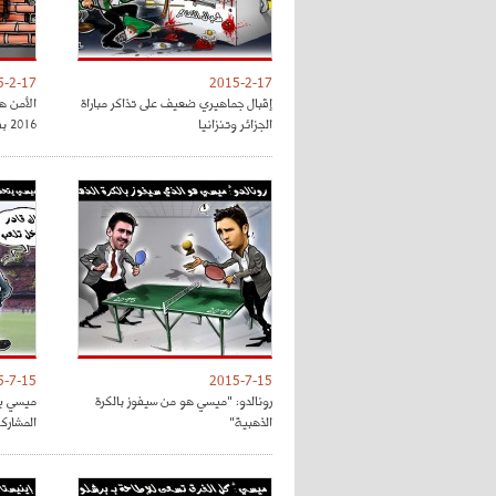
5-2-17
2015-2-17
إقبال جماهيري ضعيف على تذاكر مباراة
الأمن ه
الجزائر وتنزانيا
2016 بفرنسا
5-7-15
2015-7-15
رونالدو: "ميسي هو من سيفوز بالكرة
ميسي يت
الذهبية"
المشارك