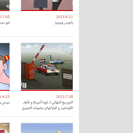
5-7-05
2015-6-11
راموس وبيريز
ليو ميس
5-4-25
2015-7-28
الدور ربع النهائي لـ كوبا أمريكا و تأهل
ميسي وح
الأرجنتين و الباراغواي بضربات الترجيح