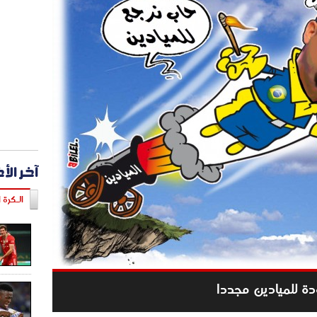
آخر الأ
الـكرة ا
ودة للميادين مجددا