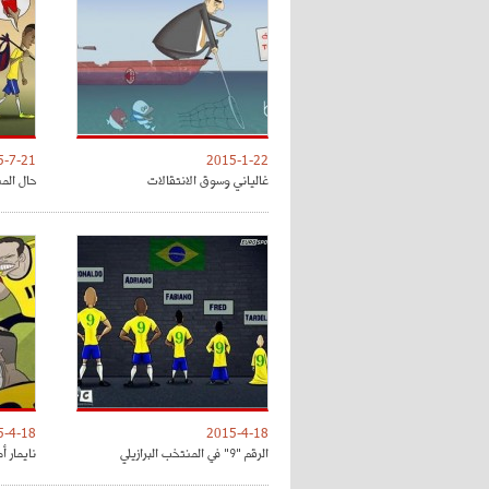
5-7-21
2015-1-22
غالياني وسوق الانتقالات
حال المن
5-4-18
2015-4-18
الرقم "9" في المنتخب البرازيلي
نايمار أ