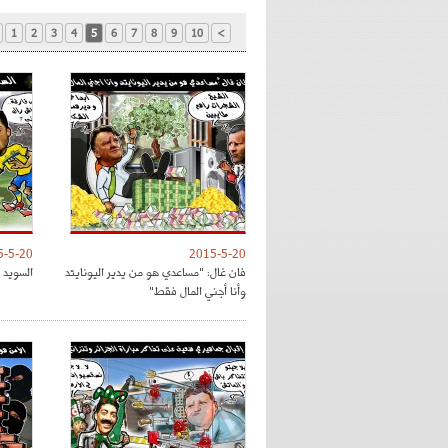
1
2
3
4
5
6
7
8
9
10
>
5-5-20
2015-5-20
فان غال: "مساعدي هو من يدير اليونايتد
السويد 
وأنا أجني المال فقط"