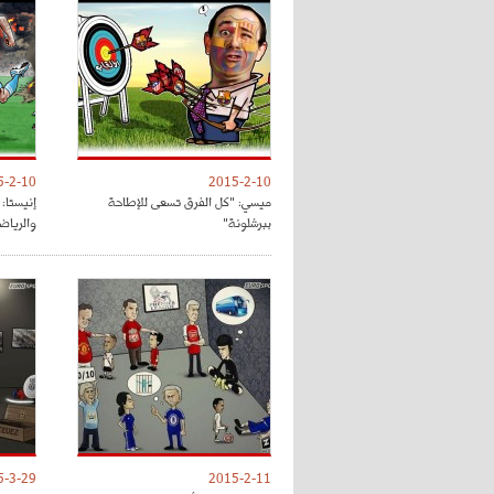
5-2-10
2015-2-10
ميسي: "كل الفرق تسعى للإطاحة
إنيستا:
ببرشلونة"
والرياض
5-3-29
2015-2-11