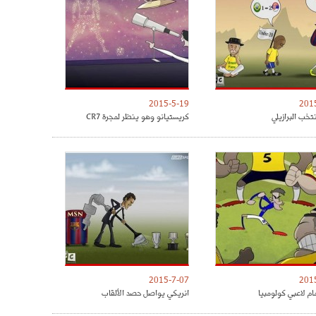
2015-5-19
201
تخب البرازيلي
كريستيانو وهو ينظر لمجرة CR7
2015-7-07
201
مام لاعبي كولومبيا
انريكي يواصل حصد الألقاب