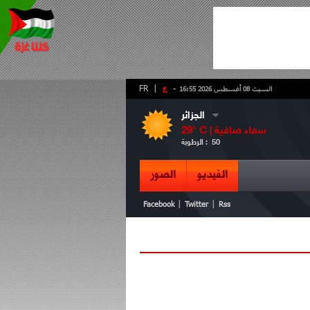
-
ع
|
FR
السبت 08 أغسطس 2026 16:55
الجزائر
سماء صافية
° C |
29
50
الرطوبة :
الفيديو
الصور
|
|
Facebook
Twitter
Rss