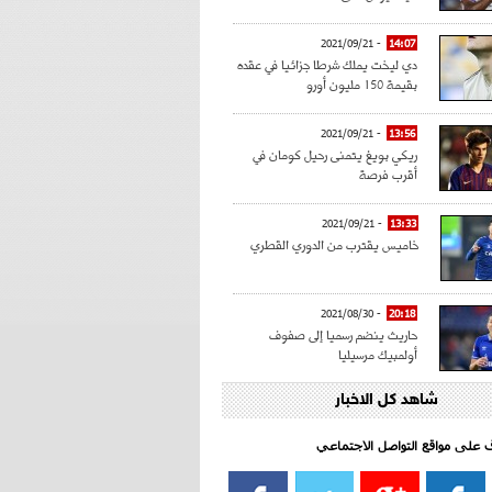
- 2021/09/21
14:07
دي ليخت يملك شرطا جزائيا في عقده
بقيمة 150 مليون أورو
- 2021/09/21
13:56
ريكي بويغ يتمنى رحيل كومان في
أقرب فرصة
- 2021/09/21
13:33
خاميس يقترب من الدوري القطري
- 2021/08/30
20:18
حاريث ينضم رسميا إلى صفوف
أولمبيك مرسيليا
شاهد كل الاخبار
- 2021/08/15
15:39
كراوتش:"سانشو صفقة الموسم في
كل الدوريات"
اف على مواقع التواصل الاجتماعي‎