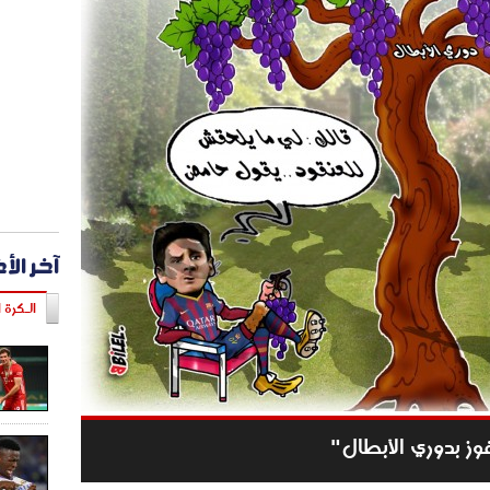
آخر الأ
الـكرة ا
وز بدوري الأبطال"