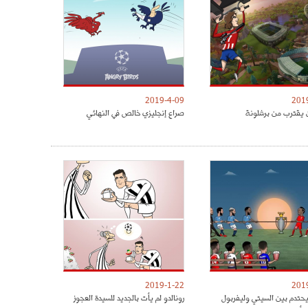
2019-4-09
201
 يقترب من برشلونة
صراع إنجليزي خالص في النهائي
2019-1-22
201
يحتدم بين السيتي وليفربول
رونالدو لم يأت بالجديد للسيدة العجوز