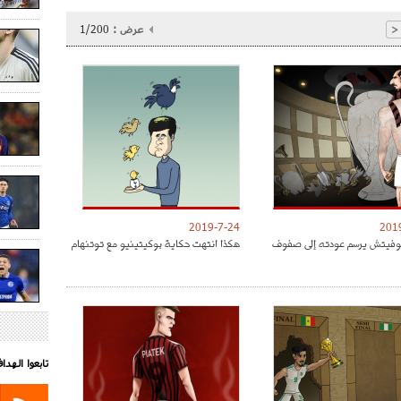
عرض :
1/200
<
2019-7-24
201
موفيتش يرسم عودته إلى صفوف
هكذا انتهت حكاية بوكيتينيو مع توتنهام
تابعوا الهد