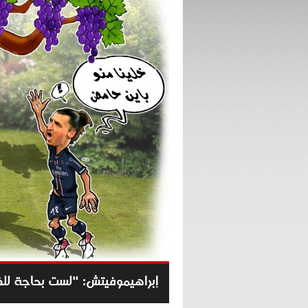
إبراهيموفيتش: "لست بحاجة للف