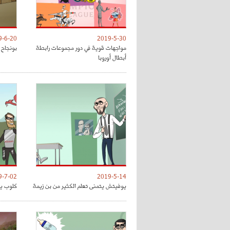
9-6-20
2019-5-30
مواجهات قوية في دور مجموعات رابطة
بونجاح 
أبطال أوروبا
9-7-02
2019-5-14
يوفيتش يتمنى تعلم الكثير من بن زيمة
كلوب يق