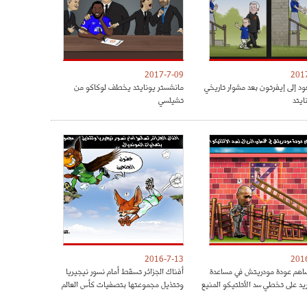
2017-7-09
201
ود إلى إيفرتون بعد مشوار تاريخي
مانشستر يونايتد يخطف لوكاكو من
ايتد
تشيلسي
2016-7-13
201
هم عودة مودريتش في مساعدة
أفناك الجزائر تسقط أمام نسور نيجيريا
ريد على تخطي سد الأتلتيكو المنيع
وتتذيل مجموعتها بتصفيات كأس العالم