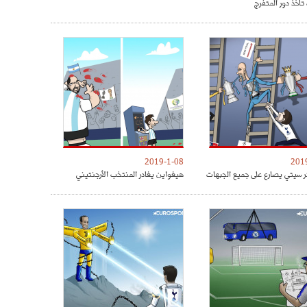
تأخذ دور المتفرج
2019-1-08
201
 سيتي يصارع على جميع الجبهات
هيغواين يغادر المنتخب الأرجنتيني