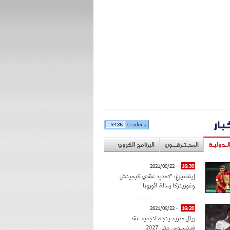
خبار
لـدوليـة
المحـتـرفــون
البرنامج الكروي
- 2021/09/22
16:30
إيفنبيرغ: "تمديد عقدي كيميتش
وغوريتزكا رسالة لأوروبا"
- 2021/09/22
16:20
ريال مدريد يتجه لتجديد عقد
فينسيوس حتى 2027