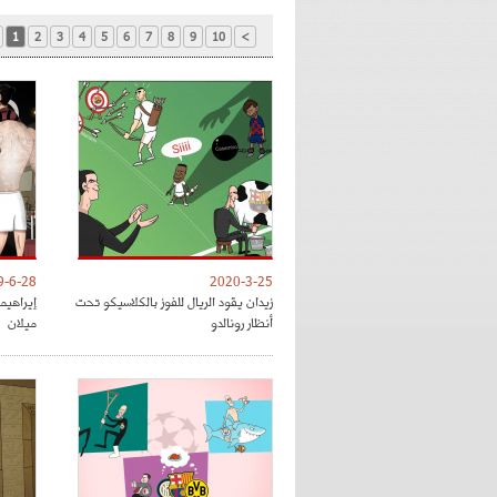
1
2
3
4
5
6
7
8
9
10
>
9-6-28
2020-3-25
زيدان يقود الريال للفوز بالكلاسيكو تحت
إيراهي
أنظار رونالدو
ميلان