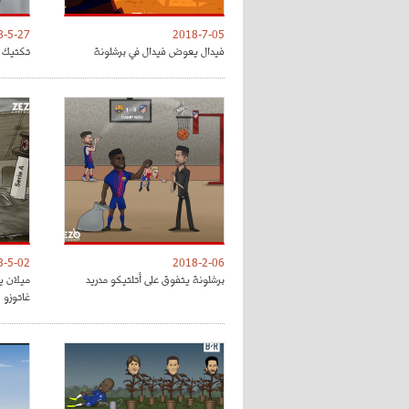
8-5-27
2018-7-05
فيدال يعوض فيدال في برشلونة
تكتيك ت
8-5-02
2018-2-06
برشلونة يتفوق على أتلتيكو مدريد
ميلان ي
غاتوزو