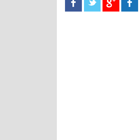
- 2021/08/15
13:40
يوفيتش يعرض خدماته على الإنتير
- 2021/08/15
13:16
أليغري: "الدفاع أبرز مشكلة تواجهنا
قبل انطلاق البطولة"
- 2021/08/15
13:15
مانشستر سيتي يُجهز عرضا جديدا من
أجل كاين
- 2021/08/15
12:56
ريال مدريد مستاء من ماريانو دياز
- 2021/08/15
12:47
دزيكو يُصر على راتب شهر جويلية
ويعرقل انتقاله إلى الإنتير
- 2021/08/15
12:43
لوبيز(رئيس بوردو): "صفقة عدلي مع