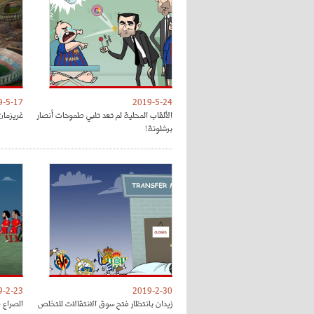
9-5-17
2019-5-24
الألقاب المحلية لم تعد تلبي طموحات أنصار
غريزمان
برشلونة!
9-2-23
2019-2-30
زيدان بانتظار فتح سوق الانتقالات للتخلص
الصراع 