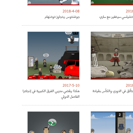
2018-4-08
201
شيلسي سيتغير مع ساري
جوفنتوس يتجاوز توتنهام
2017-5-10
201
تألق في الدوري والكأس بقيادة
هكذا يقضي مدربي الفرق الكبيرة في إنجلترا
الفاصل الدولي