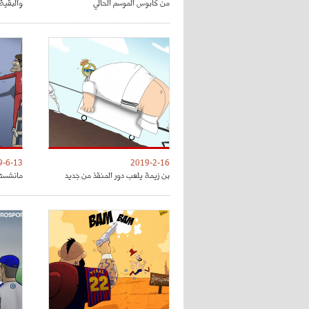
من كابوس الموسم الحالي
والبقية 
9-6-13
2019-2-16
بن زيمة يلعب دور المنقذ من جديد
مانشستر