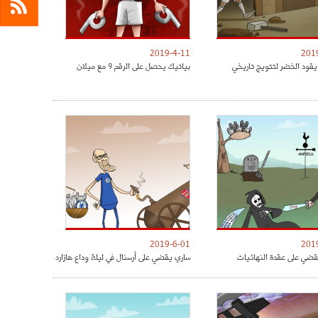
2019-4-11
201
يقود الخضر لتتويج تاريخي
بياتيك يحصل على الرقم 9 مع ميلان
2019-6-01
201
ضي على عقدة النهائيات
ساري يقضي على أرسنال في ليلة وداع هازارد