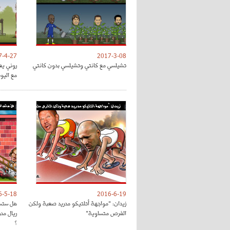
7-4-27
2017-3-08
تشيلسي مع كانتي وتشيلسي بدون كانتي
روني يع
مع اليون
6-5-18
2016-6-19
زيدان: "مواجهة أتلتيكو مدريد صعبة ولكن
هل ستسا
الفرص متساوية"
ريال مد
؟