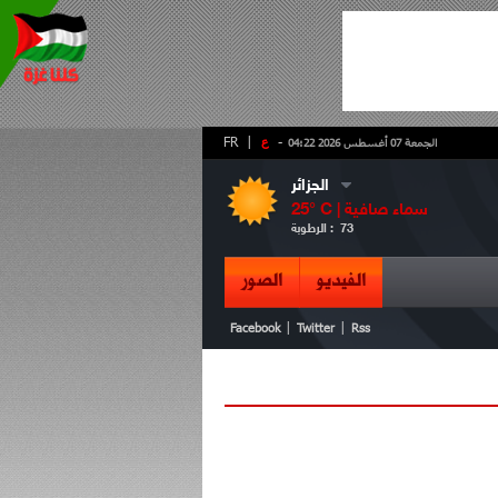
-
ع
|
FR
الجمعة 07 أغسطس 2026 04:22
الجزائر
سماء صافية
° C |
25
73
الرطوبة :
الفيديو
الصور
|
|
Facebook
Twitter
Rss