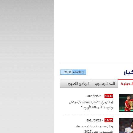
خبار
لـدوليـة
المحـتـرفــون
البرنامج الكروي
- 2021/09/22
16:30
إيفنبيرغ: "تمديد عقدي كيميتش
وغوريتزكا رسالة لأوروبا"
- 2021/09/22
16:20
ريال مدريد يتجه لتجديد عقد
فينسيوس حتى 2027