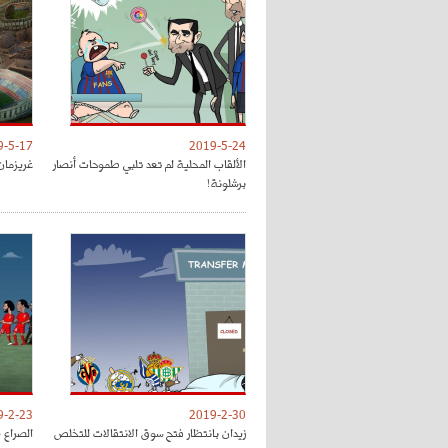
9-5-17
2019-5-24
الألقاب المحلية لم تعد تلبي طموحات أنصار
غريزمان
برشلونة!
9-2-23
2019-2-30
زيدان بانتظار فتح سوق الانتقالات للتخلص
الصراع 