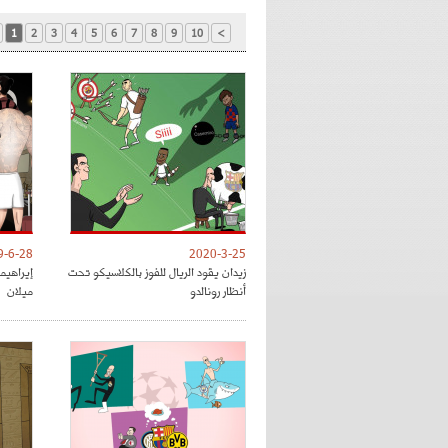
1
2
3
4
5
6
7
8
9
10
>
9-6-28
2020-3-25
زيدان يقود الريال للفوز بالكلاسيكو تحت
إيراهي
أنظار رونالدو
ميلان