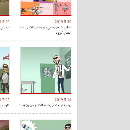
9-6-20
2019-5-30
مواجهات قوية في دور مجموعات رابطة
بونجاح 
أبطال أوروبا
9-7-02
2019-5-14
يوفيتش يتمنى تعلم الكثير من بن زيمة
كلوب يق