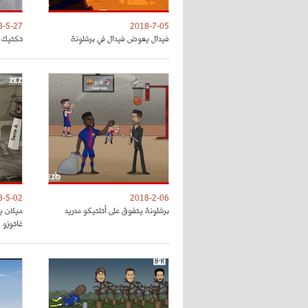
8-5-27
2018-7-05
فيدال يعوض فيدال في برشلونة
تكتيك ت
8-5-02
2018-2-06
برشلونة يتفوق على أتلتيكو مدريد
ميلان ي
غاتوزو