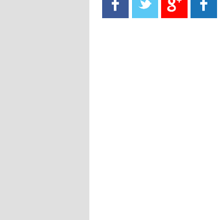
- 2021/08/15
13:40
يوفيتش يعرض خدماته على الإنتير
- 2021/08/15
13:16
أليغري: "الدفاع أبرز مشكلة تواجهنا
قبل انطلاق البطولة"
- 2021/08/15
13:15
مانشستر سيتي يُجهز عرضا جديدا من
أجل كاين
- 2021/08/15
12:56
ريال مدريد مستاء من ماريانو دياز
- 2021/08/15
12:47
دزيكو يُصر على راتب شهر جويلية
ويعرقل انتقاله إلى الإنتير
- 2021/08/15
12:43
لوبيز(رئيس بوردو): "صفقة عدلي مع