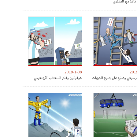
تأخذ دور المتفرج
2019-1-08
201
 سيتي يصارع على جميع الجبهات
هيغواين يغادر المنتخب الأرجنتيني