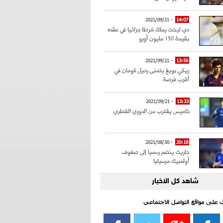
- 2021/09/21
14:07
دي ليخت يملك شرطا جزائيا في عقده
بقيمة 150 مليون أورو
- 2021/09/21
13:56
ريكي بويغ يتمنى رحيل كومان في
أقرب فرصة
- 2021/09/21
13:33
خاميس يقترب من الدوري القطري
- 2021/08/30
20:18
حاريث ينضم رسميا إلى صفوف
أولمبيك مرسيليا
شاهد كل الاخبار
- 2021/08/15
15:39
كراوتش:"سانشو صفقة الموسم في
كل الدوريات"
اف على مواقع التواصل الاجتماعي‎