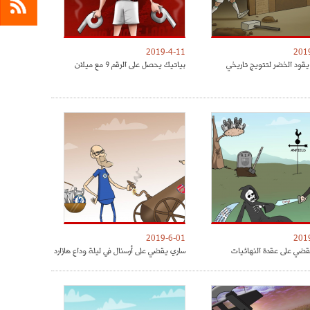
2019-4-11
201
يقود الخضر لتتويج تاريخي
بياتيك يحصل على الرقم 9 مع ميلان
2019-6-01
201
ضي على عقدة النهائيات
ساري يقضي على أرسنال في ليلة وداع هازارد