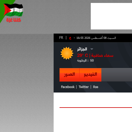
-
ع
|
FR
السبت 08 أغسطس 2026 16:55
الجزائر
سماء صافية
° C |
29
50
الرطوبة :
الفيديو
الصور
|
|
Facebook
Twitter
Rss