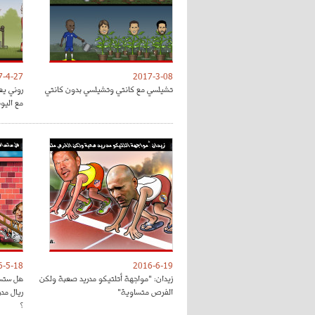
7-4-27
2017-3-08
تشيلسي مع كانتي وتشيلسي بدون كانتي
روني يع
مع اليون
6-5-18
2016-6-19
زيدان: "مواجهة أتلتيكو مدريد صعبة ولكن
هل ستسا
الفرص متساوية"
ريال مد
؟