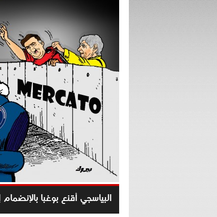
البياسجي أقنع بوغبا بالإنضمام إ