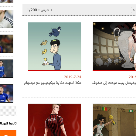
عرض :
1/200
<
2019-7-24
201
موفيتش يرسم عودته إلى صفوف
هكذا انتهت حكاية بوكيتينيو مع توتنهام
تابعوا الهد