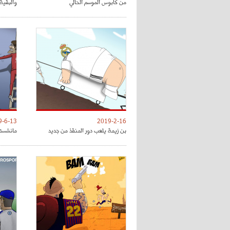
من كابوس الموسم الحالي
والبقية 
9-6-13
2019-2-16
بن زيمة يلعب دور المنقذ من جديد
مانشستر