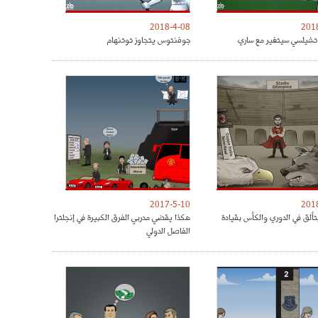
2018-4-08
201
شيلسي سيتغير مع ساري
جوفنتوس يتجاوز توتنهام
2017-5-10
201
تألق في الدوري والكأس بقيادة
هكذا يقضي مدربي الفرق الكبيرة في إنجلترا
الفاصل الدولي