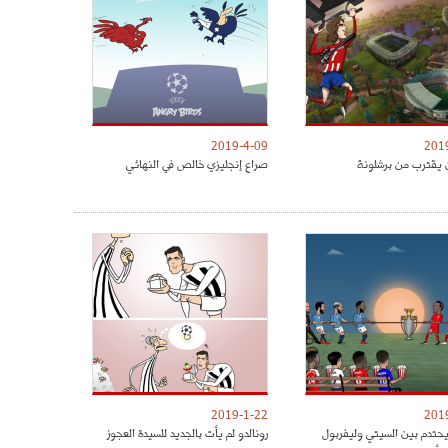
2019-4-09
201
 يقترب من برشلونة
صراع إنجليزي خالص في النهائي
2019-1-22
201
يحتدم بين السيتي وليفربول
رونالدو لم يأت بالجديد للسيدة العجوز