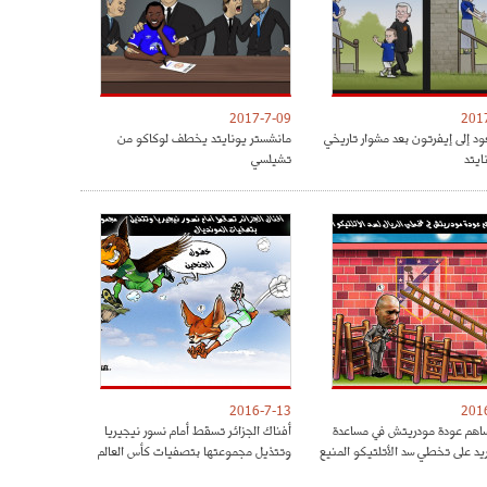
2017-7-09
201
ود إلى إيفرتون بعد مشوار تاريخي
مانشستر يونايتد يخطف لوكاكو من
ايتد
تشيلسي
2016-7-13
201
هم عودة مودريتش في مساعدة
أفناك الجزائر تسقط أمام نسور نيجيريا
ريد على تخطي سد الأتلتيكو المنيع
وتتذيل مجموعتها بتصفيات كأس العالم