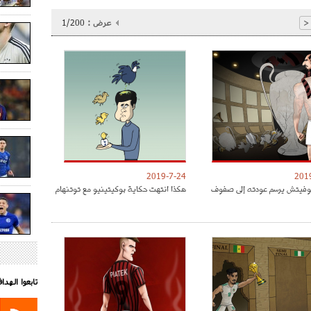
عرض :
1/200
<
2019-7-24
201
موفيتش يرسم عودته إلى صفوف
هكذا انتهت حكاية بوكيتينيو مع توتنهام
تابعوا الهد