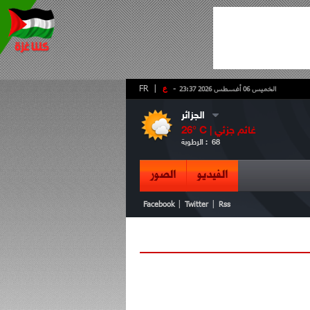
-
ع
|
FR
الخميس 06 أغسطس 2026 23:37
الجزائر
غائم جزئي
° C |
26
68
الرطوبة :
الفيديو
الصور
|
|
Facebook
Twitter
Rss