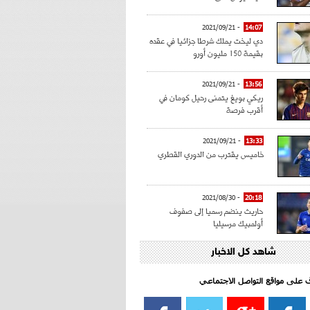
- 2021/09/21
14:07
دي ليخت يملك شرطا جزائيا في عقده
بقيمة 150 مليون أورو
- 2021/09/21
13:56
ريكي بويغ يتمنى رحيل كومان في
أقرب فرصة
- 2021/09/21
13:33
خاميس يقترب من الدوري القطري
- 2021/08/30
20:18
حاريث ينضم رسميا إلى صفوف
أولمبيك مرسيليا
شاهد كل الاخبار
- 2021/08/15
15:39
كراوتش:"سانشو صفقة الموسم في
كل الدوريات"
اف على مواقع التواصل الاجتماعي‎