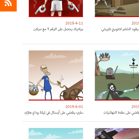
2019-4-11
201
يقود الخضر لتتويج تاريخي
بياتيك يحصل على الرقم 9 مع ميلان
2019-6-01
201
ضي على عقدة النهائيات
ساري يقضي على أرسنال في ليلة وداع هازارد