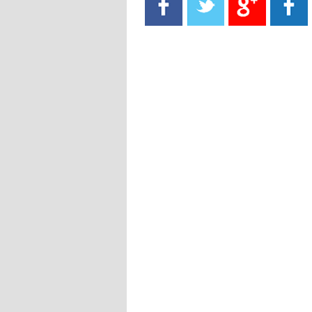
- 2021/08/15
13:40
يوفيتش يعرض خدماته على الإنتير
- 2021/08/15
13:16
أليغري: "الدفاع أبرز مشكلة تواجهنا
قبل انطلاق البطولة"
- 2021/08/15
13:15
مانشستر سيتي يُجهز عرضا جديدا من
أجل كاين
- 2021/08/15
12:56
ريال مدريد مستاء من ماريانو دياز
- 2021/08/15
12:47
دزيكو يُصر على راتب شهر جويلية
ويعرقل انتقاله إلى الإنتير
- 2021/08/15
12:43
لوبيز(رئيس بوردو): "صفقة عدلي مع