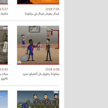
8-5-27
2018-7-05
فيدال يعوض فيدال في برشلونة
تكتيك ت
8-5-02
2018-2-06
برشلونة يتفوق على أتلتيكو مدريد
ميلان ي
غاتوزو