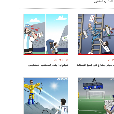
تأخذ دور المتفرج
2019-1-08
201
 سيتي يصارع على جميع الجبهات
هيغواين يغادر المنتخب الأرجنتيني