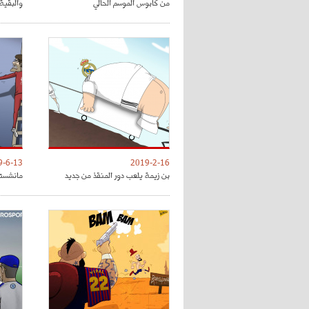
من كابوس الموسم الحالي
والبقية 
9-6-13
2019-2-16
بن زيمة يلعب دور المنقذ من جديد
مانشستر