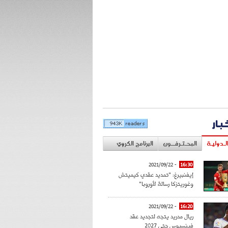
خبار
لـدوليـة
المحـتـرفــون
البرنامج الكروي
- 2021/09/22
16:30
إيفنبيرغ: "تمديد عقدي كيميتش
وغوريتزكا رسالة لأوروبا"
- 2021/09/22
16:20
ريال مدريد يتجه لتجديد عقد
فينسيوس حتى 2027