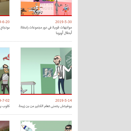
9-6-20
2019-5-30
مواجهات قوية في دور مجموعات رابطة
بونجاح 
أبطال أوروبا
9-7-02
2019-5-14
يوفيتش يتمنى تعلم الكثير من بن زيمة
كلوب يق