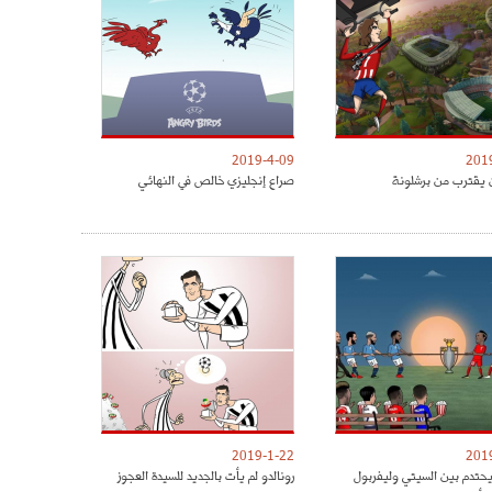
2019-4-09
201
 يقترب من برشلونة
صراع إنجليزي خالص في النهائي
2019-1-22
201
يحتدم بين السيتي وليفربول
رونالدو لم يأت بالجديد للسيدة العجوز