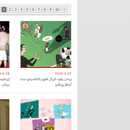
1
2
3
4
5
6
7
8
9
10
>
9-6-28
2020-3-25
زيدان يقود الريال للفوز بالكلاسيكو تحت
إيراهي
أنظار رونالدو
ميلان