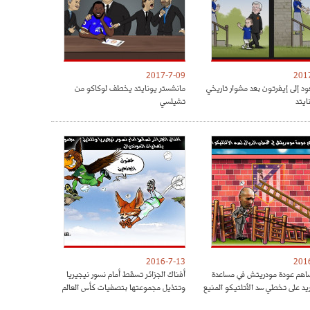
2017-7-09
201
ود إلى إيفرتون بعد مشوار تاريخي
مانشستر يونايتد يخطف لوكاكو من
ايتد
تشيلسي
2016-7-13
201
هم عودة مودريتش في مساعدة
أفناك الجزائر تسقط أمام نسور نيجيريا
ريد على تخطي سد الأتلتيكو المنيع
وتتذيل مجموعتها بتصفيات كأس العالم