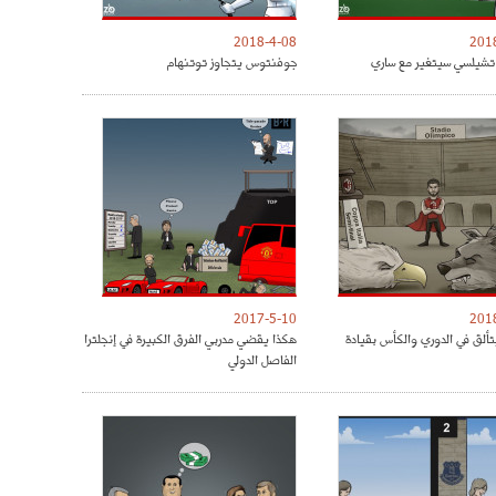
2018-4-08
201
شيلسي سيتغير مع ساري
جوفنتوس يتجاوز توتنهام
2017-5-10
201
تألق في الدوري والكأس بقيادة
هكذا يقضي مدربي الفرق الكبيرة في إنجلترا
الفاصل الدولي