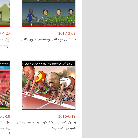
7-4-27
2017-3-08
تشيلسي مع كانتي وتشيلسي بدون كانتي
روني يع
مع اليون
6-5-18
2016-6-19
زيدان: "مواجهة أتلتيكو مدريد صعبة ولكن
هل ستسا
الفرص متساوية"
ريال مد
؟