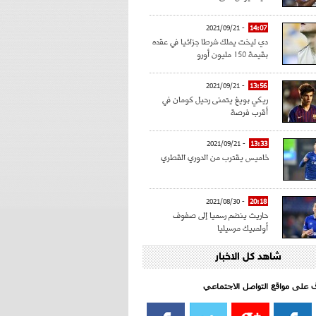
- 2021/09/21
14:07
دي ليخت يملك شرطا جزائيا في عقده
بقيمة 150 مليون أورو
- 2021/09/21
13:56
ريكي بويغ يتمنى رحيل كومان في
أقرب فرصة
- 2021/09/21
13:33
خاميس يقترب من الدوري القطري
- 2021/08/30
20:18
حاريث ينضم رسميا إلى صفوف
أولمبيك مرسيليا
شاهد كل الاخبار
- 2021/08/15
15:39
كراوتش:"سانشو صفقة الموسم في
كل الدوريات"
اف على مواقع التواصل الاجتماعي‎