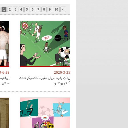
1
2
3
4
5
6
7
8
9
10
>
9-6-28
2020-3-25
زيدان يقود الريال للفوز بالكلاسيكو تحت
إيراهي
أنظار رونالدو
ميلان