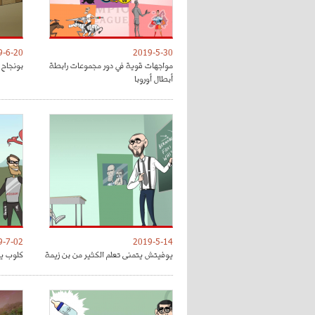
9-6-20
2019-5-30
مواجهات قوية في دور مجموعات رابطة
بونجاح 
أبطال أوروبا
9-7-02
2019-5-14
يوفيتش يتمنى تعلم الكثير من بن زيمة
كلوب يق