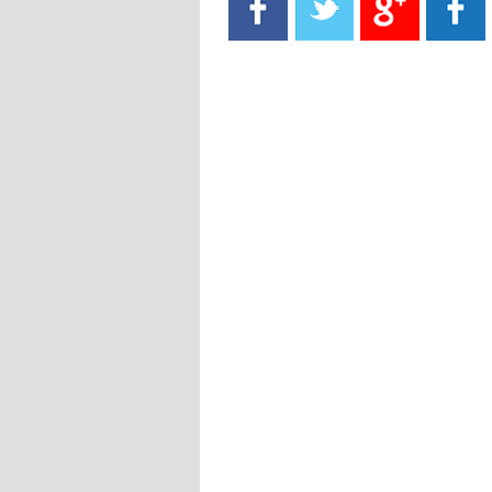
- 2021/08/15
13:40
يوفيتش يعرض خدماته على الإنتير
- 2021/08/15
13:16
أليغري: "الدفاع أبرز مشكلة تواجهنا
قبل انطلاق البطولة"
- 2021/08/15
13:15
مانشستر سيتي يُجهز عرضا جديدا من
أجل كاين
- 2021/08/15
12:56
ريال مدريد مستاء من ماريانو دياز
- 2021/08/15
12:47
دزيكو يُصر على راتب شهر جويلية
ويعرقل انتقاله إلى الإنتير
- 2021/08/15
12:43
لوبيز(رئيس بوردو): "صفقة عدلي مع