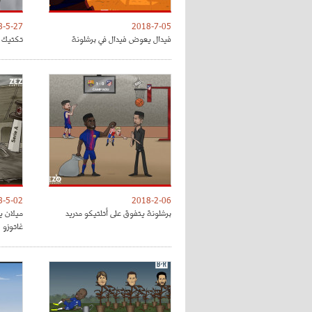
8-5-27
2018-7-05
فيدال يعوض فيدال في برشلونة
تكتيك ت
8-5-02
2018-2-06
برشلونة يتفوق على أتلتيكو مدريد
ميلان ي
غاتوزو