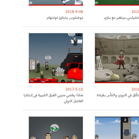
2018-4-08
201
شيلسي سيتغير مع ساري
جوفنتوس يتجاوز توتنهام
2017-5-10
201
تألق في الدوري والكأس بقيادة
هكذا يقضي مدربي الفرق الكبيرة في إنجلترا
الفاصل الدولي