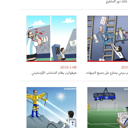
تأخذ دور المتفرج
2019-1-08
201
 سيتي يصارع على جميع الجبهات
هيغواين يغادر المنتخب الأرجنتيني