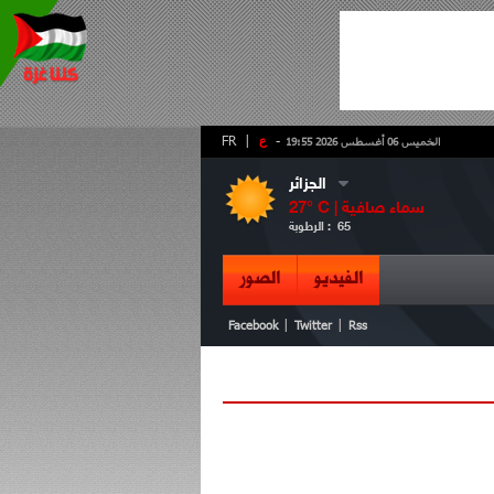
-
ع
|
FR
الخميس 06 أغسطس 2026 19:55
الجزائر
سماء صافية
° C |
27
65
الرطوبة :
الفيديو
الصور
|
|
Facebook
Twitter
Rss