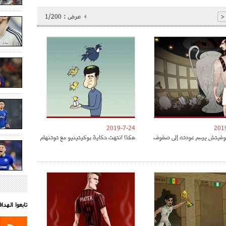
عرض :
1/200
<
2019-7-24
201
موفيتش يرسم عودته إلى صفوف
هكذا انتهت حكاية بوكيتينيو مع توتنهام
تابعوا الهد