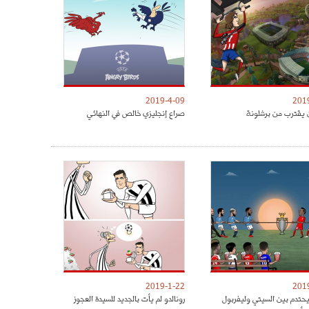
2019-4-09
201
 يقترب من برشلونة
صراع إنجليزي خالص في النهائي
2019-1-22
201
يحتدم بين السيتي وليفربول
رونالدو لم يأت بالجديد للسيدة العجوز