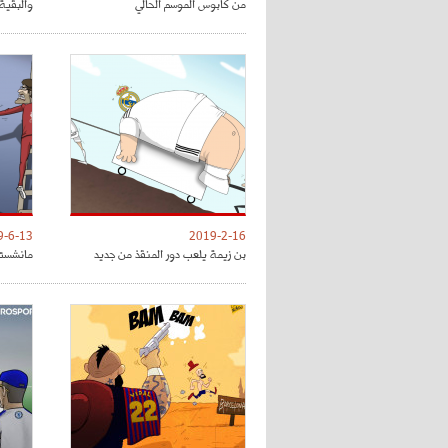
من كابوس الموسم الحالي
والبقية 
9-6-13
2019-2-16
بن زيمة يلعب دور المنقذ من جديد
مانشستر