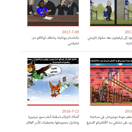
2017-7-09
201
ود إلى إيفرتون بعد مشوار تاريخي
مانشستر يونايتد يخطف لوكاكو من
ايتد
تشيلسي
2016-7-13
201
هم عودة مودريتش في مساعدة
أفناك الجزائر تسقط أمام نسور نيجيريا
ريد على تخطي سد الأتلتيكو المنيع
وتتذيل مجموعتها بتصفيات كأس العالم