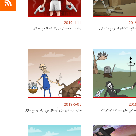
2019-4-11
201
يقود الخضر لتتويج تاريخي
بياتيك يحصل على الرقم 9 مع ميلان
2019-6-01
201
ضي على عقدة النهائيات
ساري يقضي على أرسنال في ليلة وداع هازارد