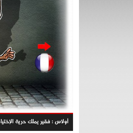
أولاس : فقير يملك حرية الإختيار