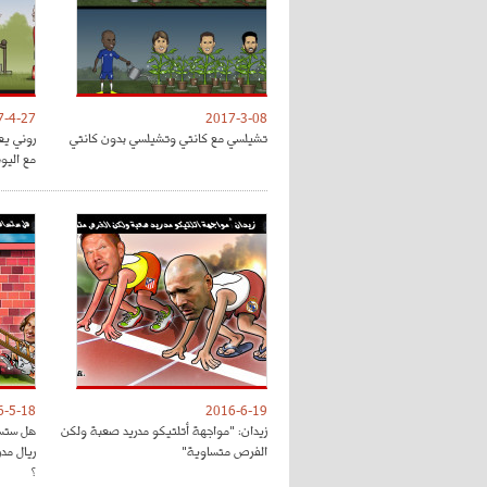
7-4-27
2017-3-08
تشيلسي مع كانتي وتشيلسي بدون كانتي
روني يع
مع اليون
6-5-18
2016-6-19
زيدان: "مواجهة أتلتيكو مدريد صعبة ولكن
هل ستسا
الفرص متساوية"
ريال مد
؟