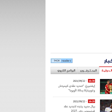
خبار
لـدوليـة
المحـتـرفــون
البرنامج الكروي
- 2021/09/22
16:30
إيفنبيرغ: "تمديد عقدي كيميتش
وغوريتزكا رسالة لأوروبا"
- 2021/09/22
16:20
ريال مدريد يتجه لتجديد عقد
فينسيوس حتى 2027