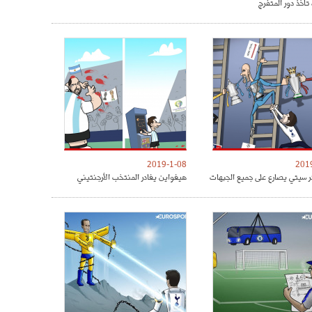
تأخذ دور المتفرج
2019-1-08
201
 سيتي يصارع على جميع الجبهات
هيغواين يغادر المنتخب الأرجنتيني