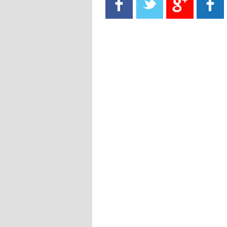
- 2021/08/15
13:40
يوفيتش يعرض خدماته على الإنتير
- 2021/08/15
13:16
أليغري: "الدفاع أبرز مشكلة تواجهنا
قبل انطلاق البطولة"
- 2021/08/15
13:15
مانشستر سيتي يُجهز عرضا جديدا من
أجل كاين
- 2021/08/15
12:56
ريال مدريد مستاء من ماريانو دياز
- 2021/08/15
12:47
دزيكو يُصر على راتب شهر جويلية
ويعرقل انتقاله إلى الإنتير
- 2021/08/15
12:43
لوبيز(رئيس بوردو): "صفقة عدلي مع