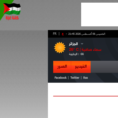
-
ع
|
FR
الخميس 06 أغسطس 2026 21:45
الجزائر
سماء صافية
° C |
26
66
الرطوبة :
الفيديو
الصور
|
|
Facebook
Twitter
Rss