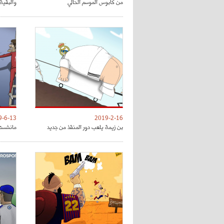
من كابوس الموسم الحالي
والبقية 
9-6-13
2019-2-16
بن زيمة يلعب دور المنقذ من جديد
مانشستر