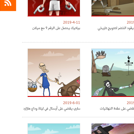
2019-4-11
201
يقود الخضر لتتويج تاريخي
بياتيك يحصل على الرقم 9 مع ميلان
2019-6-01
201
ضي على عقدة النهائيات
ساري يقضي على أرسنال في ليلة وداع هازارد