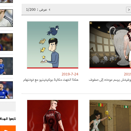
عرض :
1/200
<
2019-7-24
201
موفيتش يرسم عودته إلى صفوف
هكذا انتهت حكاية بوكيتينيو مع توتنهام
تابعوا الهد