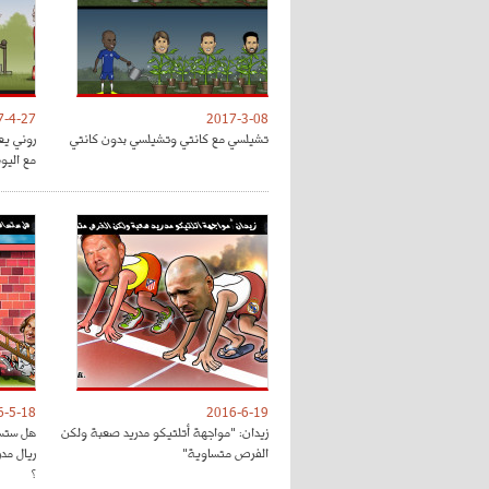
7-4-27
2017-3-08
تشيلسي مع كانتي وتشيلسي بدون كانتي
روني يع
مع اليون
6-5-18
2016-6-19
زيدان: "مواجهة أتلتيكو مدريد صعبة ولكن
هل ستسا
الفرص متساوية"
ريال مد
؟