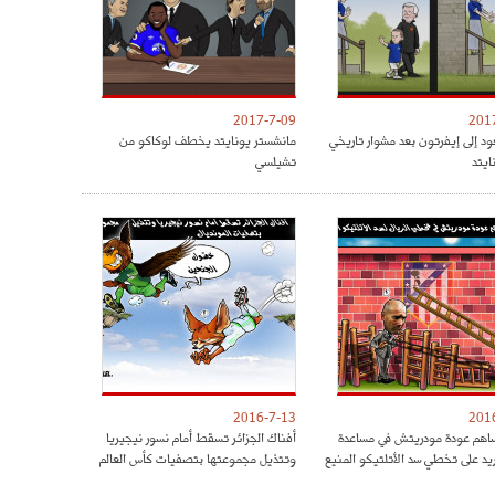
2017-7-09
201
ود إلى إيفرتون بعد مشوار تاريخي
مانشستر يونايتد يخطف لوكاكو من
ايتد
تشيلسي
2016-7-13
201
هم عودة مودريتش في مساعدة
أفناك الجزائر تسقط أمام نسور نيجيريا
ريد على تخطي سد الأتلتيكو المنيع
وتتذيل مجموعتها بتصفيات كأس العالم