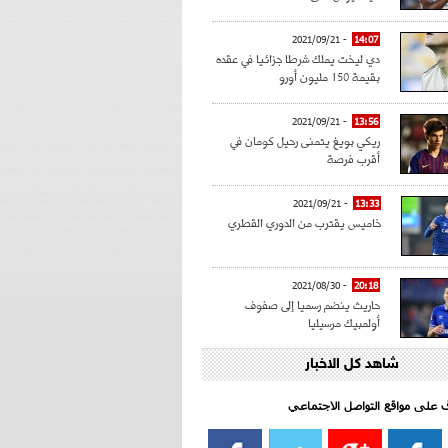
- 2021/09/21
14:07
دي ليخت يملك شرطا جزائيا في عقده
بقيمة 150 مليون أورو
- 2021/09/21
13:56
ريكي بويغ يتمنى رحيل كومان في
أقرب فرصة
- 2021/09/21
13:33
خاميس يقترب من الدوري القطري
- 2021/08/30
20:18
حاريث ينضم رسميا إلى صفوف
أولمبيك مرسيليا
شاهد كل الاخبار
- 2021/08/15
15:39
كراوتش:"سانشو صفقة الموسم في
كل الدوريات"
اف على مواقع التواصل الاجتماعي‎