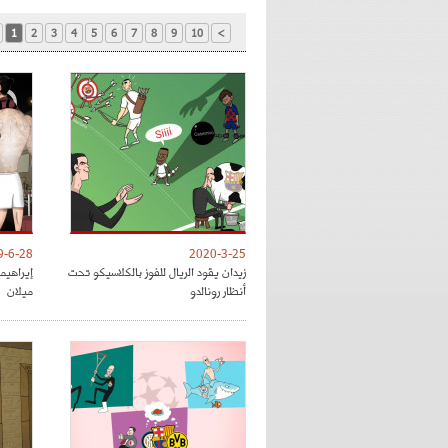
1
2
3
4
5
6
7
8
9
10
>
9-6-28
2020-3-25
زيدان يقود الريال للفوز بالكلاسيكو تحت
إيراهي
أنظار رونالدو
ميلان