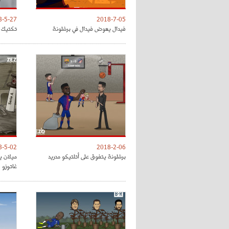
8-5-27
2018-7-05
فيدال يعوض فيدال في برشلونة
تكتيك ت
8-5-02
2018-2-06
برشلونة يتفوق على أتلتيكو مدريد
ميلان ي
غاتوزو