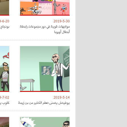
9-6-20
2019-5-30
مواجهات قوية في دور مجموعات رابطة
بونجاح 
أبطال أوروبا
9-7-02
2019-5-14
يوفيتش يتمنى تعلم الكثير من بن زيمة
كلوب يق