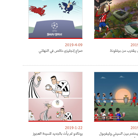
2019-4-09
201
 يقترب من برشلونة
صراع إنجليزي خالص في النهائي
2019-1-22
201
يحتدم بين السيتي وليفربول
رونالدو لم يأت بالجديد للسيدة العجوز