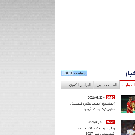
خبار
لـدوليـة
المحـتـرفــون
البرنامج الكروي
- 2021/09/22
16:30
إيفنبيرغ: "تمديد عقدي كيميتش
وغوريتزكا رسالة لأوروبا"
- 2021/09/22
16:20
ريال مدريد يتجه لتجديد عقد
فينسيوس حتى 2027