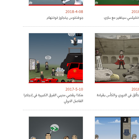
2018-4-08
201
شيلسي سيتغير مع ساري
جوفنتوس يتجاوز توتنهام
2017-5-10
201
تألق في الدوري والكأس بقيادة
هكذا يقضي مدربي الفرق الكبيرة في إنجلترا
الفاصل الدولي