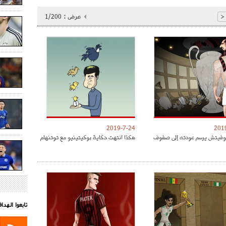
عرض :
1/200
<
2019-7-24
201
موفيتش يرسم عودته إلى صفوف
هكذا انتهت حكاية بوكيتينيو مع توتنهام
تابعوا الهد