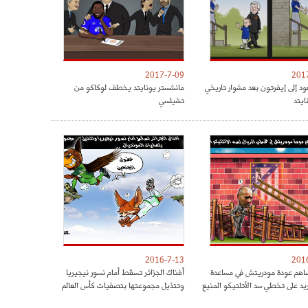
2017-7-09
201
ود إلى إيفرتون بعد مشوار تاريخي
مانشستر يونايتد يخطف لوكاكو من
ايتد
تشيلسي
2016-7-13
201
هم عودة مودريتش في مساعدة
أفناك الجزائر تسقط أمام نسور نيجيريا
ريد على تخطي سد الأتلتيكو المنيع
وتتذيل مجموعتها بتصفيات كأس العالم