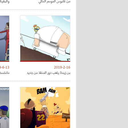
من كابوس الموسم الحالي
والبقية 
9-6-13
2019-2-16
بن زيمة يلعب دور المنقذ من جديد
مانشستر