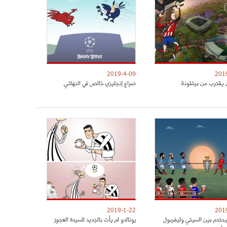
2019-4-09
201
 يقترب من برشلونة
صراع إنجليزي خالص في النهائي
2019-1-22
201
يحتدم بين السيتي وليفربول
رونالدو لم يأت بالجديد للسيدة العجوز