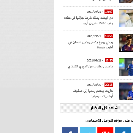
- 2021/09/21
14:07
دي ليخت يملك شرطا جزائيا في عقده
بقيمة 150 مليون أورو
- 2021/09/21
13:56
ريكي بويغ يتمنى رحيل كومان في
أقرب فرصة
- 2021/09/21
13:33
خاميس يقترب من الدوري القطري
- 2021/08/30
20:18
حاريث ينضم رسميا إلى صفوف
أولمبيك مرسيليا
شاهد كل الاخبار
- 2021/08/15
15:39
كراوتش:"سانشو صفقة الموسم في
كل الدوريات"
اف على مواقع التواصل الاجتماعي‎