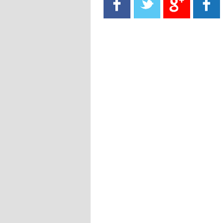
- 2021/08/15
13:40
يوفيتش يعرض خدماته على الإنتير
- 2021/08/15
13:16
أليغري: "الدفاع أبرز مشكلة تواجهنا
قبل انطلاق البطولة"
- 2021/08/15
13:15
مانشستر سيتي يُجهز عرضا جديدا من
أجل كاين
- 2021/08/15
12:56
ريال مدريد مستاء من ماريانو دياز
- 2021/08/15
12:47
دزيكو يُصر على راتب شهر جويلية
ويعرقل انتقاله إلى الإنتير
- 2021/08/15
12:43
لوبيز(رئيس بوردو): "صفقة عدلي مع