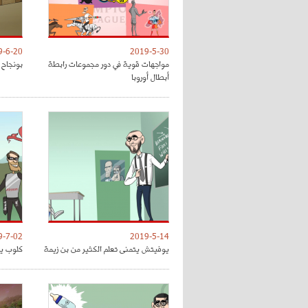
9-6-20
2019-5-30
مواجهات قوية في دور مجموعات رابطة
بونجاح 
أبطال أوروبا
9-7-02
2019-5-14
يوفيتش يتمنى تعلم الكثير من بن زيمة
كلوب يق