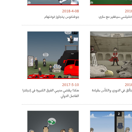
2018-4-08
201
شيلسي سيتغير مع ساري
جوفنتوس يتجاوز توتنهام
2017-5-10
201
تألق في الدوري والكأس بقيادة
هكذا يقضي مدربي الفرق الكبيرة في إنجلترا
الفاصل الدولي