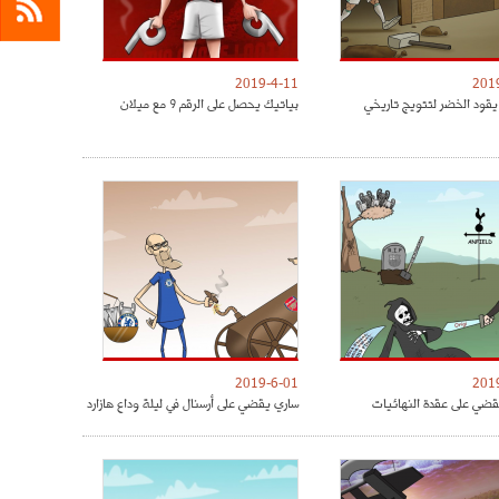
2019-4-11
201
يقود الخضر لتتويج تاريخي
بياتيك يحصل على الرقم 9 مع ميلان
2019-6-01
201
ضي على عقدة النهائيات
ساري يقضي على أرسنال في ليلة وداع هازارد