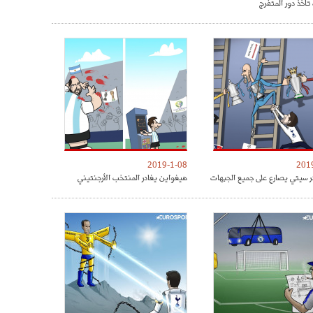
تأخذ دور المتفرج
2019-1-08
201
 سيتي يصارع على جميع الجبهات
هيغواين يغادر المنتخب الأرجنتيني