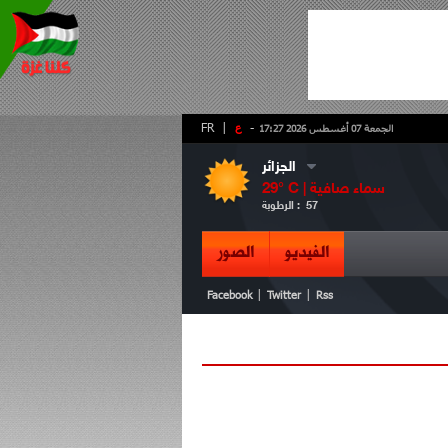
-
ع
|
FR
الجمعة 07 أغسطس 2026 17:27
الجزائر
سماء صافية
° C |
29
57
الرطوبة :
الفيديو
الصور
|
|
Facebook
Twitter
Rss