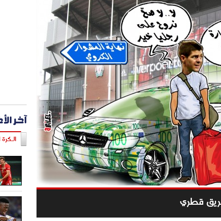
آخر الأ
الـكرة ا
فريق قطري