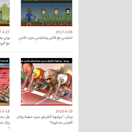
7-4-27
2017-3-08
تشيلسي مع كانتي وتشيلسي بدون كانتي
روني يع
مع اليون
6-5-18
2016-6-19
زيدان: "مواجهة أتلتيكو مدريد صعبة ولكن
هل ستسا
الفرص متساوية"
ريال مد
؟