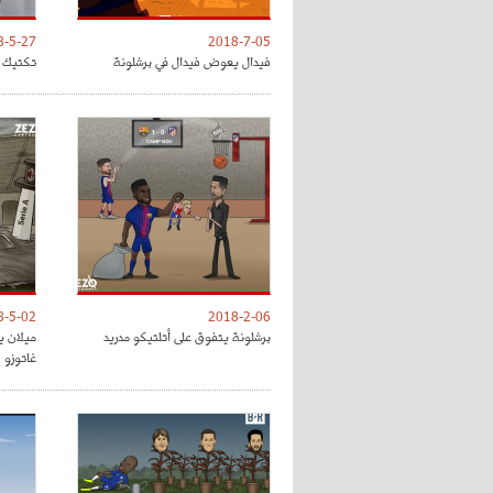
8-5-27
2018-7-05
فيدال يعوض فيدال في برشلونة
تكتيك ت
8-5-02
2018-2-06
برشلونة يتفوق على أتلتيكو مدريد
ميلان ي
غاتوزو