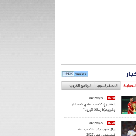
خبار
لـدوليـة
المحـتـرفــون
البرنامج الكروي
- 2021/09/22
16:30
إيفنبيرغ: "تمديد عقدي كيميتش
وغوريتزكا رسالة لأوروبا"
- 2021/09/22
16:20
ريال مدريد يتجه لتجديد عقد
فينسيوس حتى 2027