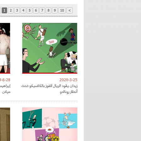
1
2
3
4
5
6
7
8
9
10
>
9-6-28
2020-3-25
زيدان يقود الريال للفوز بالكلاسيكو تحت
إيراهي
أنظار رونالدو
ميلان