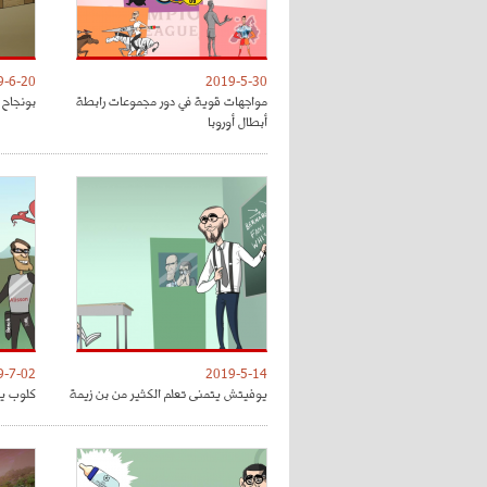
9-6-20
2019-5-30
مواجهات قوية في دور مجموعات رابطة
بونجاح 
أبطال أوروبا
9-7-02
2019-5-14
يوفيتش يتمنى تعلم الكثير من بن زيمة
كلوب يق