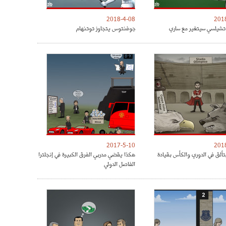
2018-4-08
201
شيلسي سيتغير مع ساري
جوفنتوس يتجاوز توتنهام
2017-5-10
201
تألق في الدوري والكأس بقيادة
هكذا يقضي مدربي الفرق الكبيرة في إنجلترا
الفاصل الدولي