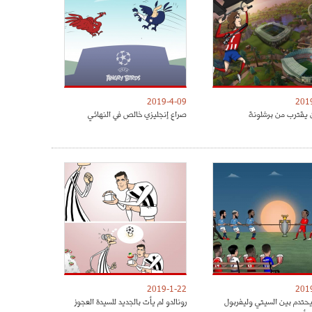
2019-4-09
201
 يقترب من برشلونة
صراع إنجليزي خالص في النهائي
2019-1-22
201
يحتدم بين السيتي وليفربول
رونالدو لم يأت بالجديد للسيدة العجوز