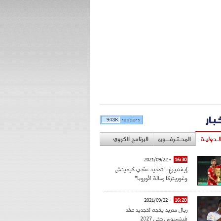
خبار
لـدوليـة
المحـتـرفــون
البرنامج الكروي
- 2021/09/22
16:30
إيفنبيرغ: "تمديد عقدي كيميتش
وغوريتزكا رسالة لأوروبا"
- 2021/09/22
16:20
ريال مدريد يتجه لتجديد عقد
فينسيوس حتى 2027