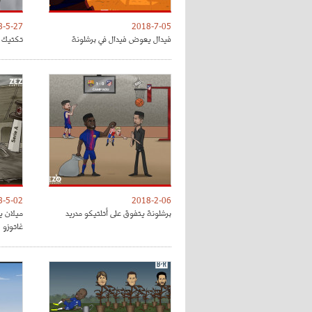
8-5-27
2018-7-05
فيدال يعوض فيدال في برشلونة
تكتيك ت
8-5-02
2018-2-06
برشلونة يتفوق على أتلتيكو مدريد
ميلان ي
غاتوزو