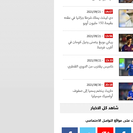
- 2021/09/21
14:07
دي ليخت يملك شرطا جزائيا في عقده
بقيمة 150 مليون أورو
- 2021/09/21
13:56
ريكي بويغ يتمنى رحيل كومان في
أقرب فرصة
- 2021/09/21
13:33
خاميس يقترب من الدوري القطري
- 2021/08/30
20:18
حاريث ينضم رسميا إلى صفوف
أولمبيك مرسيليا
شاهد كل الاخبار
- 2021/08/15
15:39
كراوتش:"سانشو صفقة الموسم في
كل الدوريات"
اف على مواقع التواصل الاجتماعي‎