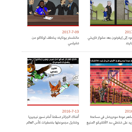
2017-7-09
201
ود إلى إيفرتون بعد مشوار تاريخي
مانشستر يونايتد يخطف لوكاكو من
ايتد
تشيلسي
2016-7-13
201
هم عودة مودريتش في مساعدة
أفناك الجزائر تسقط أمام نسور نيجيريا
ريد على تخطي سد الأتلتيكو المنيع
وتتذيل مجموعتها بتصفيات كأس العالم