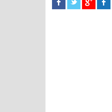
- 2021/08/15
13:40
يوفيتش يعرض خدماته على الإنتير
- 2021/08/15
13:16
أليغري: "الدفاع أبرز مشكلة تواجهنا
قبل انطلاق البطولة"
- 2021/08/15
13:15
مانشستر سيتي يُجهز عرضا جديدا من
أجل كاين
- 2021/08/15
12:56
ريال مدريد مستاء من ماريانو دياز
- 2021/08/15
12:47
دزيكو يُصر على راتب شهر جويلية
ويعرقل انتقاله إلى الإنتير
- 2021/08/15
12:43
لوبيز(رئيس بوردو): "صفقة عدلي مع