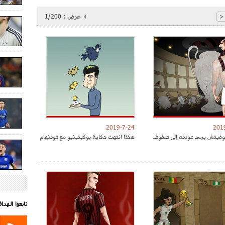
عرض :
1/200
<
2019-7-24
201
موفيتش يرسم عودته إلى صفوف
هكذا انتهت حكاية بوكيتينيو مع توتنهام
تابعوا الهد