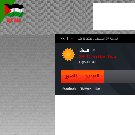
-
ع
|
FR
الجمعة 07 أغسطس 2026 16:41
الجزائر
سماء صافية
° C |
29
57
الرطوبة :
الفيديو
الصور
|
|
Facebook
Twitter
Rss