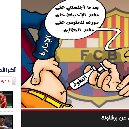
آخر الأ
الـكرة ا
ي عن برشلونة