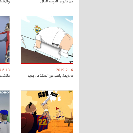
من كابوس الموسم الحالي
والبقية 
9-6-13
2019-2-16
بن زيمة يلعب دور المنقذ من جديد
مانشستر