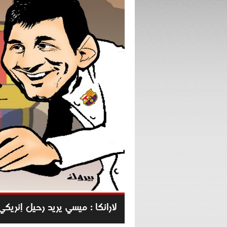
لارانكا : ميسي يريد رحيل إنريك