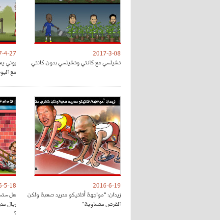
7-4-27
2017-3-08
تشيلسي مع كانتي وتشيلسي بدون كانتي
روني يع
مع اليون
6-5-18
2016-6-19
زيدان: "مواجهة أتلتيكو مدريد صعبة ولكن
هل ستسا
الفرص متساوية"
ريال مد
؟