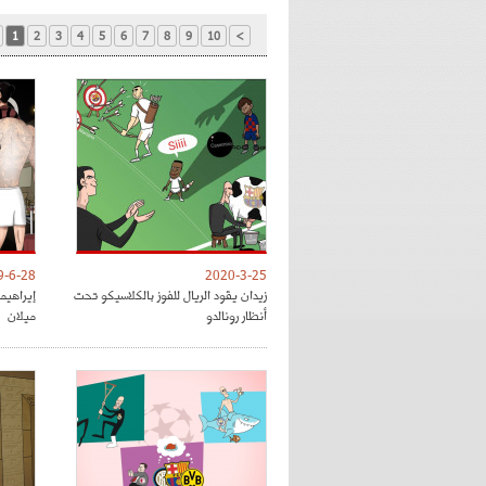
1
2
3
4
5
6
7
8
9
10
>
9-6-28
2020-3-25
زيدان يقود الريال للفوز بالكلاسيكو تحت
إيراهي
أنظار رونالدو
ميلان