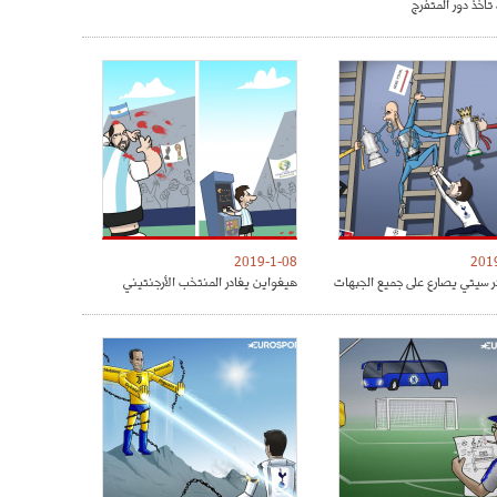
تأخذ دور المتفرج
2019-1-08
201
 سيتي يصارع على جميع الجبهات
هيغواين يغادر المنتخب الأرجنتيني