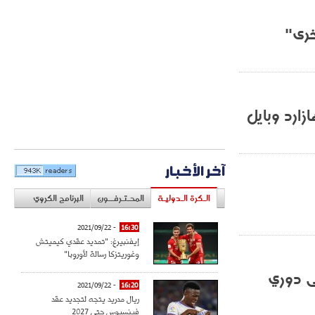
خرى"
ارد وبايل
آخر الأخبار
الـكرة الـدوليـة
المحـتـرفــون
البرنامج الكروي
- 2021/09/22
16:30
إيفنبيرغ: "تمديد عقدي كيميتش
وغوريتزكا رسالة لأوروبا"
ى دوري
- 2021/09/22
16:20
ريال مدريد يتجه لتجديد عقد
فينسيوس حتى 2027