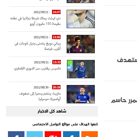
- 2021/09/21
14:07
دي ليخت يملك شرطا جزائيا في عقده
بقيمة 150 مليون أورو
- 2021/09/21
13:56
ريكي بويغ يتمنى رحيل كومان في
أقرب فرصة
نستهدف
- 2021/09/21
13:33
خاميس يقترب من الدوري القطري
- 2021/08/30
20:18
حاريث ينضم رسميا إلى صفوف
مرر حاسم
أولمبيك مرسيليا
شاهد كل الاخبار
- 2021/08/15
15:39
كراوتش:"سانشو صفقة الموسم في
كل الدوريات"
تابعوا الهداف على مواقع التواصل الاجتماعي‎