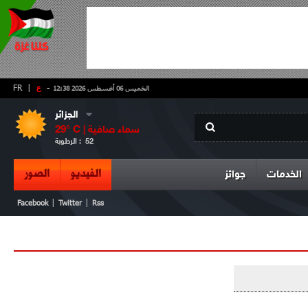
-
ع
|
FR
الخميس 06 أغسطس 2026 12:38
الجزائر
سماء صافية
° C |
29
52
الرطوبة :
الفيديو
الصور
الخدمات
جوائز
|
|
Facebook
Twitter
Rss