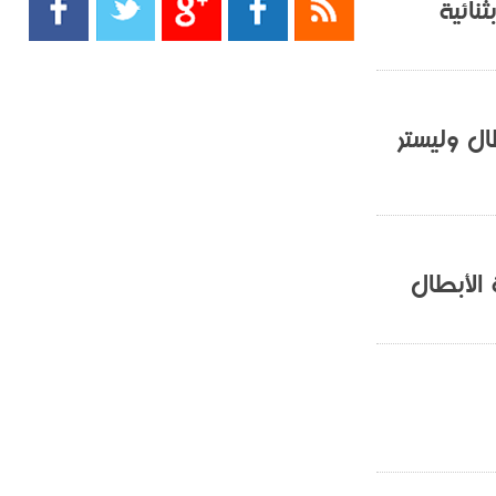
نائية
- 2021/08/15
13:40
يوفيتش يعرض خدماته على الإنتير
- 2021/08/15
13:16
أليغري: "الدفاع أبرز مشكلة تواجهنا
ال وليستر
قبل انطلاق البطولة"
- 2021/08/15
13:15
مانشستر سيتي يُجهز عرضا جديدا من
أجل كاين
الأبطال
- 2021/08/15
12:56
ريال مدريد مستاء من ماريانو دياز
- 2021/08/15
12:47
دزيكو يُصر على راتب شهر جويلية
ويعرقل انتقاله إلى الإنتير
- 2021/08/15
12:43
لوبيز(رئيس بوردو): "صفقة عدلي مع