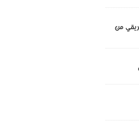
- 2021/07/25
18:30
لوكاتيلي يؤكد نيته في الانتقال إلى
جوفنتوس عبر تويتر!
ريقي من
- 2021/07/25
18:10
أنشيلوتي يصر على جلب كيليني
وقدوم الإيطالي يقترب