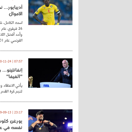
أديبايور... 
الأموال
اسمه الكامل، شي
وأحد أفضل اللاع
الفرنسي عام 2001 ...
07:57 | 2020-11-24
إنفانتينو..
"الفيفا"
يأتي الاعتقاد و
لنجم كرة القدم 
23:17 | 2019-09-13
يورغن كلوب.
نفسه في عا