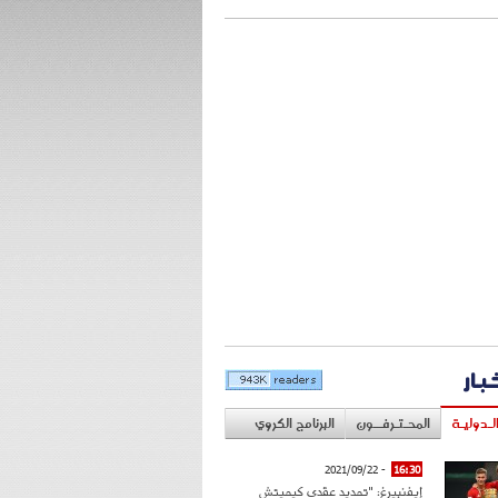
خبار
لـدوليـة
المحـتـرفــون
البرنامج الكروي
- 2021/09/22
16:30
إيفنبيرغ: "تمديد عقدي كيميتش