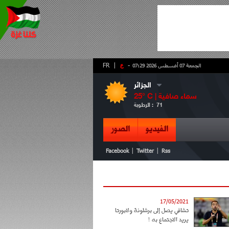
-
ع
|
FR
الجمعة 07 أغسطس 2026 07:29
الجزائر
سماء صافية
° C |
25
71
الرطوبة :
الفيديو
الصور
|
|
Facebook
Twitter
Rss
17/05/2021
تشافي يصل إلى برشلونة ولابورتا
يريد الاجتماع به !