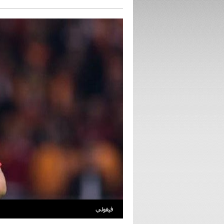
فيغولي