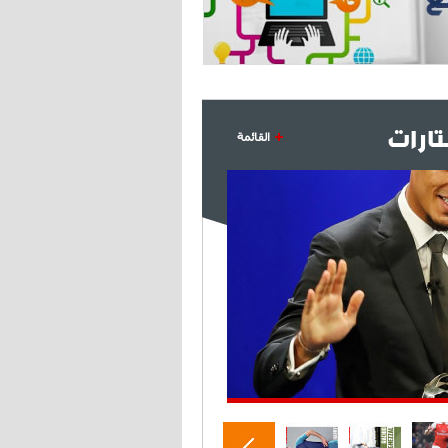
- 2021/07/27
14:42
أوهارا: "محرز، فودن ودي بروين..
ثلاثي من نار"
- 2021/07/25
18:30
لوكاتيلي يؤكد نيته في الانتقال إلى
ارات
القائمة
جوفنتوس عبر تويتر!
- 2021/07/25
18:10
أنشيلوتي يصر على جلب كيليني
وقدوم الإيطالي يقترب