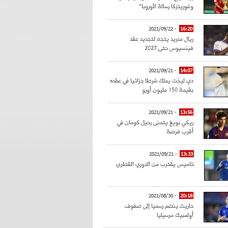
وغوريتزكا رسالة لأوروبا"
- 2021/09/22
16:20
ريال مدريد يتجه لتجديد عقد
فينسيوس حتى 2027
- 2021/09/21
14:07
دي ليخت يملك شرطا جزائيا في عقده
بقيمة 150 مليون أورو
- 2021/09/21
13:56
ريكي بويغ يتمنى رحيل كومان في
أقرب فرصة
- 2021/09/21
13:33
خاميس يقترب من الدوري القطري
- 2021/08/30
20:18
حاريث ينضم رسميا إلى صفوف
أولمبيك مرسيليا