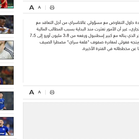
جدة حاول التفاوض مع مسؤولي غالاتاسراي من أجل التعاقد مع
اري، غير أن الأمور تعثرت منذ البداية بسبب المطالب المالية
المرتفعة للاعب، حيث أنه طالب بمضاعفة الأجر الذي يناله مع كبير إسطنبول ورفعه من 3.8 مليون أورو إلى 7.5
 ويتجه فغولي لمغادرة صفوف "قلعة سراي" مضطرا الصيف
ما عن مخططاته في الفترة الأخيرة.