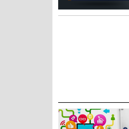
ويعرقل انتقاله إلى الإنتير
- 2021/08/15
12:43
لوبيز(رئيس بوردو): "صفقة عدلي مع
ميلان في الطريق الصحيح"
- 2021/08/09
12:54
كاسانو:"لوكاكو في تشيلسي؟ سيذهب
من أجل المال"
- 2021/08/09
12:48
رئيس الإنتير يمنح موافقته لبيع
لوتارو
- 2021/08/04
15:10
اجتماع حاسم لإدارة ميلان مع نظيرتها
من الريال للفصل في صفقة إيسكو
- 2021/08/04
14:50
البياسجي عرض على مبابي راتبا خياليا