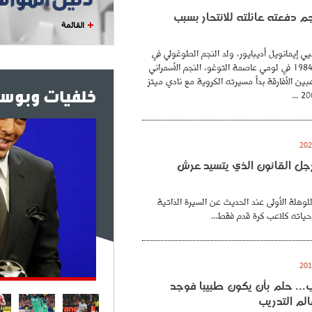
نجم دفعته عائلته للانتحار بسبب
القائمة
ي إيمانويل أديبايور، ولد النجم الطوغولي في
26 فيفري عام 1984 في لومي عاصمة التوغو، النجم الأسمراني
بين الأفارقة بدأ مسيرته الكروية مع نادي ميتز
خلفيات وبوست
. رجل القانون الذي يتسيد عرش
للوهلة الأولى عند الحديث عن السيرة الذاتية
حياته كلاعب كرة قدم فقط...
.. حلم بأن يكون طبيبا فوجد
لم التدريب