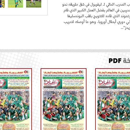
 المدرب الحالي لـ ليفربول في شق طريقه نحو
ربين في العالم بفضل العمل الكبير الذي قام
موند الذي قاده للتتويج بلقب البوندسليغا
ائي دوري أبطال أوروبا، وهو ما أوصله لتدريب
دز"...
ة
PDF