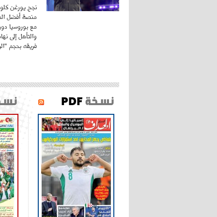
نجح يورغن كلوب
منصة أفضل المد
مع بوروسيا دورت
والتأهل إلى نه
فريقه بحجم "الري
نسخة
PDF
نسخ