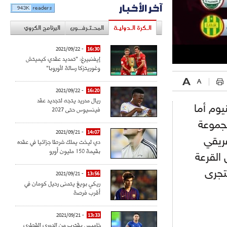
آخر الأخبار
الـكرة الـدوليـة
المحـتـرفــون
البرنامج الكروي
- 2021/09/22
16:30
إيفنبيرغ: "تمديد عقدي كيميتش
وغوريتزكا رسالة لأوروبا"
- 2021/09/22
16:20
ريال مدريد يتجه لتجديد عقد
يوم أما
فينسيوس حتى 2027
مجموعة
- 2021/09/21
14:07
فريقي
دي ليخت يملك شرطا جزائيا في عقده
بقيمة 150 مليون أورو
القرعة
تجرى
- 2021/09/21
13:56
ريكي بويغ يتمنى رحيل كومان في
أقرب فرصة
- 2021/09/21
13:33
خاميس يقترب من الدوري القطري