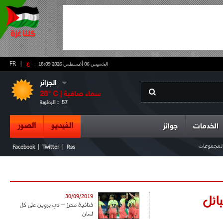
-
ع
|
FR
الخميس 06 أغسطس 2026 18:09
الجزائر
سماء صافية
° C |
28
57
الرطوبة :
الفيديو
الصور
الخدمات
جوائز
 المجموعات
|
|
Facebook
Twitter
Rss
ائل
30/09/2019
ثنائية محرز – دي بروين على كل
لسان