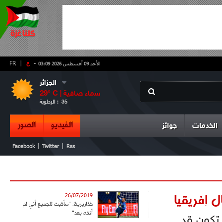
-
ع
|
FR
الأحد 09 أغسطس 2026 03:09
الجزائر
سماء صافية
° C |
29
35
الرطوبة :
الفيديو
الصور
الخدمات
جوائز
|
|
Facebook
Twitter
Rss
 إفريقيا
26/07/2019
خذاريرية: "سأثبت للجميع أني لم
أنته بعد"
م تكون قد