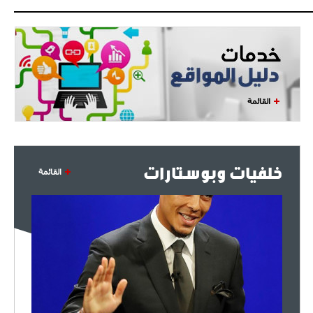
- 2021/08/04
14:50
البياسجي عرض على مبابي راتبا خياليا
- 2021/07/27
14:42
أوهارا: "محرز، فودن ودي بروين..
القائمة
ثلاثي من نار"
- 2021/07/25
18:30
لوكاتيلي يؤكد نيته في الانتقال إلى
جوفنتوس عبر تويتر!
خلفيات وبوستارات
القائمة
- 2021/07/25
18:10
أنشيلوتي يصر على جلب كيليني
وقدوم الإيطالي يقترب