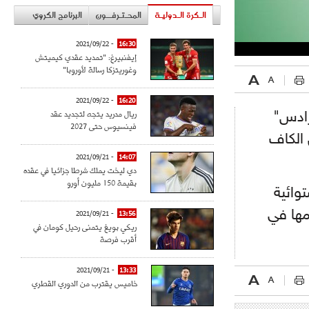
الـكرة الـدوليـة
المحـتـرفــون
البرنامج الكروي
- 2021/09/22
16:30
إيفنبيرغ: "تمديد عقدي كيميتش
وغوريتزكا رسالة لأوروبا"
- 2021/09/22
16:20
ريال مدريد يتجه لتجديد عقد
رادس"
فينسيوس حتى 2027
 الكاف
- 2021/09/21
14:07
دي ليخت يملك شرطا جزائيا في عقده
بقيمة 150 مليون أورو
توائية
مها في
- 2021/09/21
13:56
ريكي بويغ يتمنى رحيل كومان في
أقرب فرصة
- 2021/09/21
13:33
خاميس يقترب من الدوري القطري