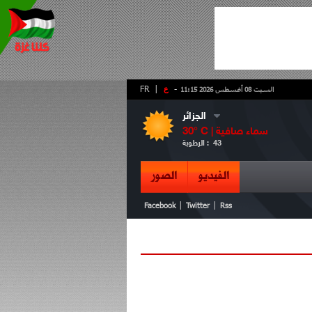
-
ع
|
FR
السبت 08 أغسطس 2026 11:15
الجزائر
سماء صافية
° C |
30
43
الرطوبة :
الفيديو
الصور
|
|
Facebook
Twitter
Rss