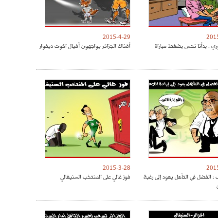
2015-4-29
201
ري : بدأنا نحس بضغط مباراة
أفناك الجزائر يواجهون أفيال اكوت ديفوار
2015-3-28
201
: الفضل في التأهل يعود إلى رغبة
فوز غالي على المنتخب السنيغالي