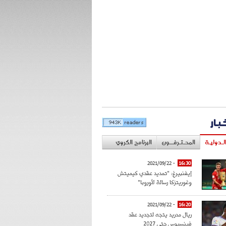
خبار
لـدوليـة
المحـتـرفــون
البرنامج الكروي
- 2021/09/22
16:30
إيفنبيرغ: "تمديد عقدي كيميتش
وغوريتزكا رسالة لأوروبا"
- 2021/09/22
16:20
ريال مدريد يتجه لتجديد عقد
فينسيوس حتى 2027