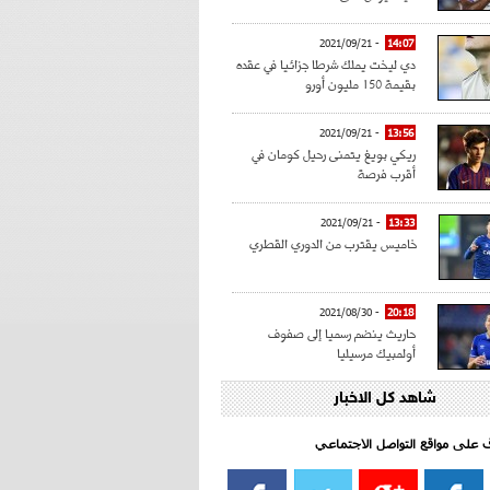
- 2021/09/21
14:07
دي ليخت يملك شرطا جزائيا في عقده
بقيمة 150 مليون أورو
- 2021/09/21
13:56
ريكي بويغ يتمنى رحيل كومان في
أقرب فرصة
- 2021/09/21
13:33
خاميس يقترب من الدوري القطري
- 2021/08/30
20:18
حاريث ينضم رسميا إلى صفوف
أولمبيك مرسيليا
شاهد كل الاخبار
- 2021/08/15
15:39
كراوتش:"سانشو صفقة الموسم في
كل الدوريات"
اف على مواقع التواصل الاجتماعي‎