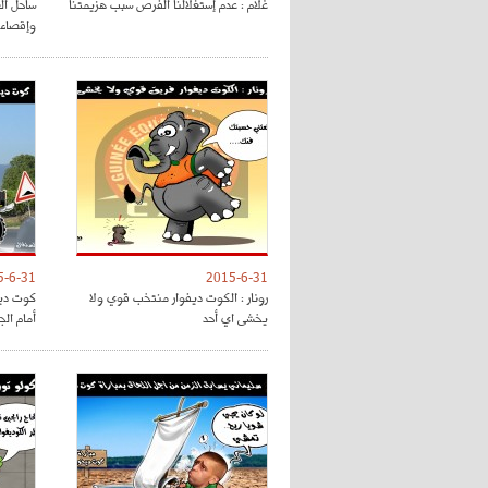
غلام : عدم إستغلالنا الفرص سبب هزيمتنا
ساحل ال
وإقصاء
5-6-31
2015-6-31
رونار : الكوت ديفوار منتخب قوي ولا
كوت ديف
يخشى اي أحد
أمام الج