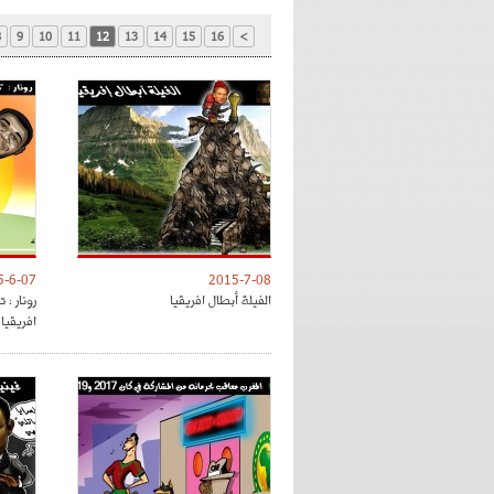
8
9
10
11
12
13
14
15
16
>
5-6-07
2015-7-08
الفيلة أبطال افريقيا
رونار : 
افريقيا