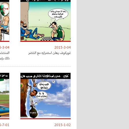
5-3-04
2015-3-04
غوركوف يعلن استمراره مع الخضر
المنتخب
ذلك بإب
5-7-01
2015-1-02