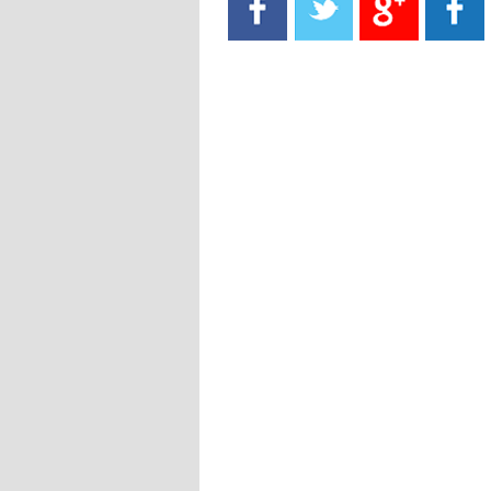
- 2021/08/15
13:40
يوفيتش يعرض خدماته على الإنتير
- 2021/08/15
13:16
أليغري: "الدفاع أبرز مشكلة تواجهنا
قبل انطلاق البطولة"
- 2021/08/15
13:15
مانشستر سيتي يُجهز عرضا جديدا من
أجل كاين
- 2021/08/15
12:56
ريال مدريد مستاء من ماريانو دياز
- 2021/08/15
12:47
دزيكو يُصر على راتب شهر جويلية
ويعرقل انتقاله إلى الإنتير
- 2021/08/15
12:43
لوبيز(رئيس بوردو): "صفقة عدلي مع