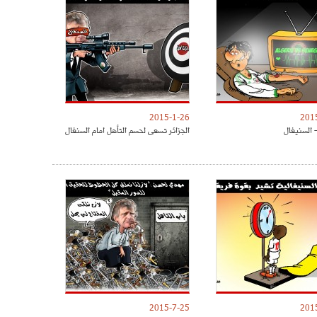
2015-1-26
201
- السنيغال
الجزائر تسعى لحسم التأهل امام السنغال
2015-7-25
201