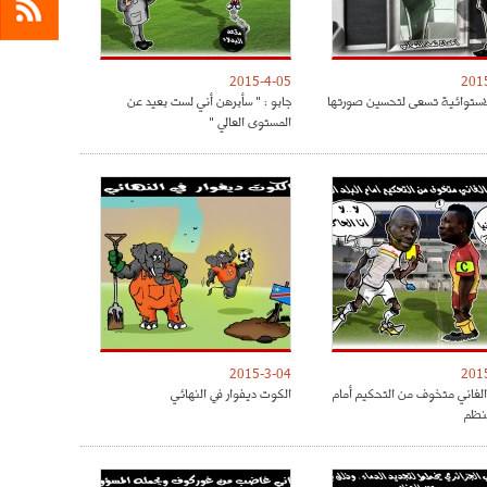
2015-4-05
201
لاستوائية تسعى لتحسين صورتها
جابو : " سأبرهن أني لست بعيد عن
المستوى العالي "
2015-3-04
201
الغاني متخوف من التحكيم أمام
الكوت ديفوار في النهائي
منظم