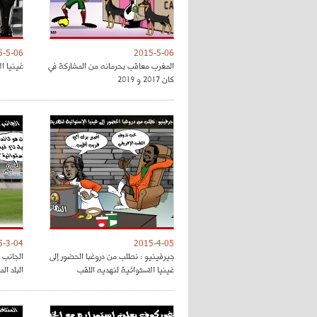
5-5-06
2015-5-06
المغرب معاقب بحرمانه من المشاركة في
غينيا ا
كان 2017 و 2019
5-3-04
2015-4-05
جيرفينيو : نطلب من دروغبا الحضور إلى
الجانب 
غينيا الاستوائية لنهديه اللقب
البلد ال