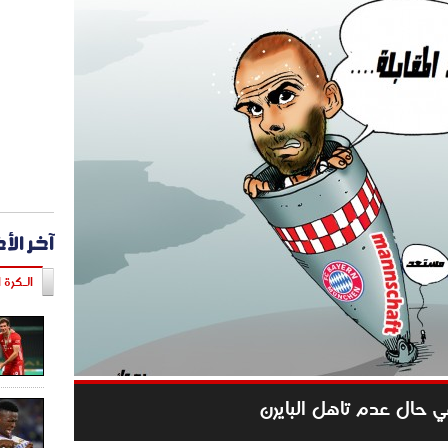
آخر الأ
الـكرة ا
ي حال عدم تاهل البايرن