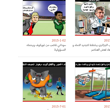
2015-1-02
201
 الجزائري يخطط لتجديد الدماء و
سوداني غاضب من غوركوف ويحمله
عاد لعض العناصر
المسؤولية
2015-7-01
201