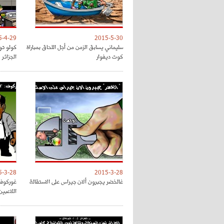
5-4-29
2015-5-30
سليماني يسابق الزمن من أجل اللحاق بمباراة
كولو تو
كوت ديفوار
الجزائر
5-3-28
2015-3-28
غالخضر يجبرون ألان جيراس على الاستقالة
غوركوف 
اللاعبين