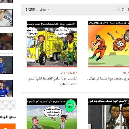
عرض :
1/200
<
7
2015-6-07
201
توري سيلعب دورا حاسما في نهائي
الفرنسي رونار جامع القمامة الذي أصبح
حاصد الألقاب
تابعوا الهد