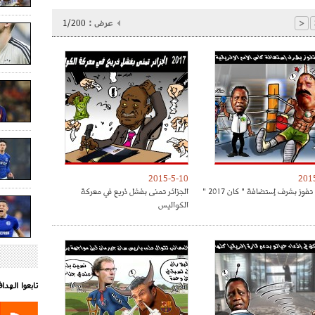
عرض :
1/200
<
2015-5-10
201
تفوز بشرف إستضافة " كان 2017 "
الجزائر تمنى بفشل ذريع في معركة
الكواليس
تابعوا الهد