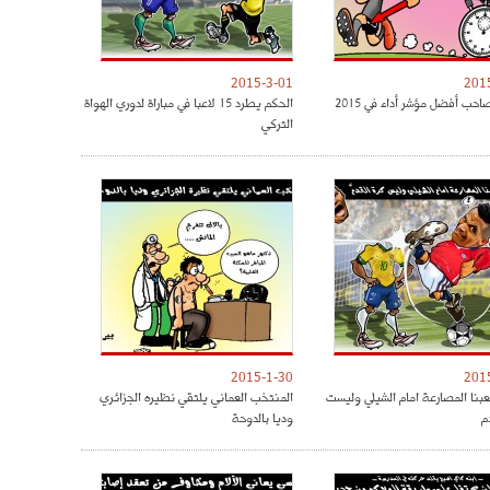
2015-3-01
201
حب أفضل مؤشر أداء في 2015
الحكم يطرد 15 لاعبا في مباراة لدوري الهواة
التركي
2015-1-30
201
لعبنا المصارعة امام الشيلي وليست
المنتخب العماني يلتقي نظيره الجزائري
م
وديا بالدوحة