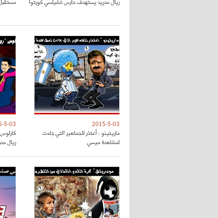
ريال مدريد يستهدف حارس تشيلسي كورتوا
مستقبل 
5-5-03
2015-5-03
ماريتينو : أعتذر للجماهير التي جاءت
كارلوس :
لمشاهدة ميسي
ريال مدر