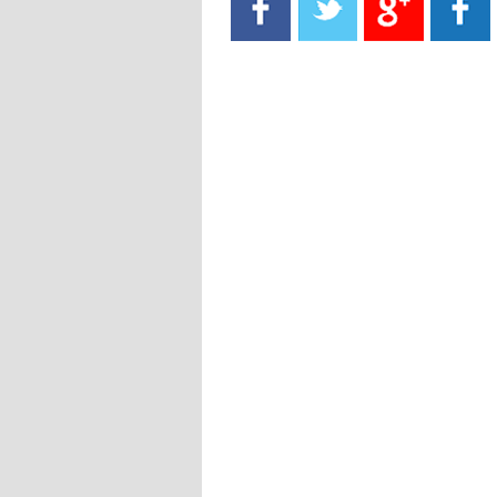
- 2021/08/15
13:40
يوفيتش يعرض خدماته على الإنتير
- 2021/08/15
13:16
أليغري: "الدفاع أبرز مشكلة تواجهنا
قبل انطلاق البطولة"
- 2021/08/15
13:15
مانشستر سيتي يُجهز عرضا جديدا من
أجل كاين
- 2021/08/15
12:56
ريال مدريد مستاء من ماريانو دياز
- 2021/08/15
12:47
دزيكو يُصر على راتب شهر جويلية
ويعرقل انتقاله إلى الإنتير
- 2021/08/15
12:43
لوبيز(رئيس بوردو): "صفقة عدلي مع