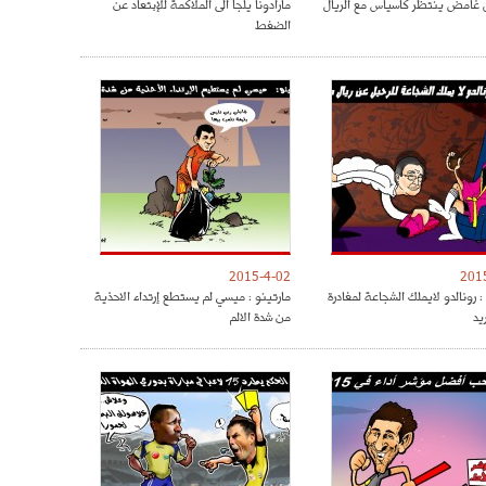
غامض ينتظر كاسياس مع الريال
مارادونا يلجأ الى الملاكمة للإبتعاد عن
الضغط
2015-4-02
201
 رونالدو لايملك الشجاعة لمغادرة
مارتينو : ميسي لم يستطع إرتداء الاحذية
يد
من شدة الالم