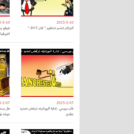
5-5-10
2015-5-10
الجزائر تخسر تنظيم " كان 2017 "
فيغو يش
افريقيا 
5-2-07
2015-2-07
فان بيرسي : إدارة اليونايتد ترفض تمديد
هل يستط
عقدي
عرشه في 