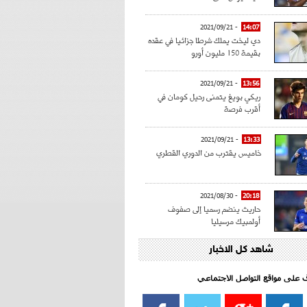
- 2021/09/21
14:07
دي ليخت يملك شرطا جزائيا في عقده
بقيمة 150 مليون أورو
- 2021/09/21
13:56
ريكي بويغ يتمنى رحيل كومان في
أقرب فرصة
- 2021/09/21
13:33
خاميس يقترب من الدوري القطري
- 2021/08/30
20:18
حاريث ينضم رسميا إلى صفوف
أولمبيك مرسيليا
شاهد كل الاخبار
- 2021/08/15
15:39
كراوتش:"سانشو صفقة الموسم في
كل الدوريات"
اف على مواقع التواصل الاجتماعي‎