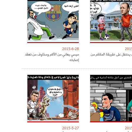
2015-6-28
201
 يحتفل على طريقة الملاكم من
ميسي يعاني من الألام ومخاوف من تعقد
إصابته
2015-5-27
201