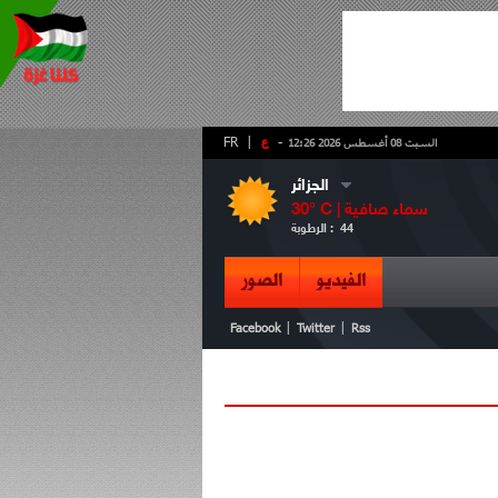
-
ع
|
FR
السبت 08 أغسطس 2026 12:26
الجزائر
سماء صافية
° C |
30
44
الرطوبة :
الفيديو
الصور
|
|
Facebook
Twitter
Rss