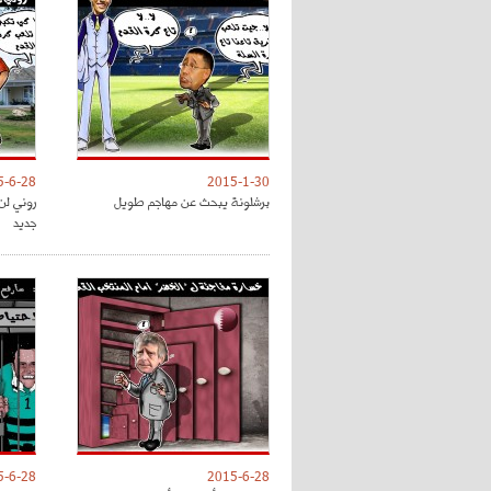
5-6-28
2015-1-30
برشلونة يبحث عن مهاجم طويل
روني لن
جديد
5-6-28
2015-6-28