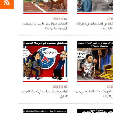
2015-2-07
201
كك في إدعاء حياتو في دعم قارة
المصائب تتوالى على باريس سان جيرمان
كلها لبلاتر
قبل مواجهة برشلونة
2015-2-07
201
يع رونالدو الاطاحة بميسي من
ابراهيموفيتش سيلعب في امريكا الموسم
الليغا ؟
المقبل