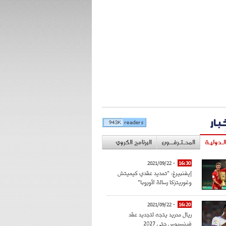
خبار
لـدوليـة
المحـتـرفــون
البرنامج الكروي
- 2021/09/22
16:30
إيفنبيرغ: "تمديد عقدي كيميتش
وغوريتزكا رسالة لأوروبا"
- 2021/09/22
16:20
ريال مدريد يتجه لتجديد عقد
فينسيوس حتى 2027