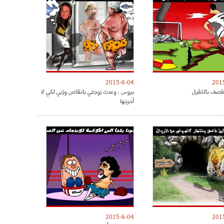
2015-6-04
201
يقصف بالثقيل
بروس : وعدت زوجتي بانقاص وزني لكي لا
أحرجها
2015-6-04
201