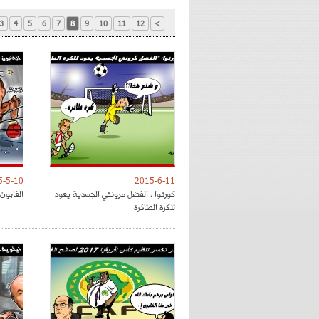
3
4
5
6
7
8
9
10
11
12
>
5-5-10
2015-6-11
كورتوا : الفضل مرونتي الجسدية يعود
الغابون 
للكرة الطائرة