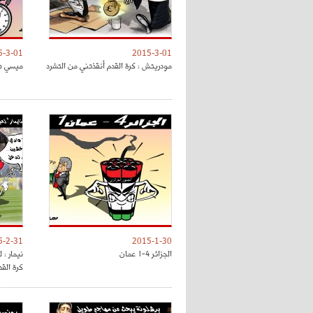
5-3-01
2015-3-01
مودريتش : كرة القدم أنقذتني من التشرد
ميسي صا
5-2-31
2015-1-30
الجزائر 4-1 عمان
نيمار : 
كرة القد