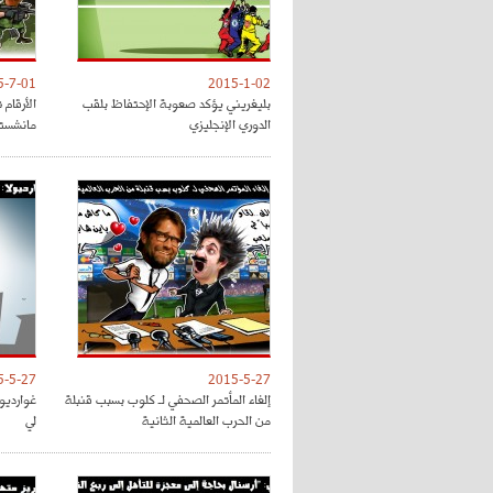
5-7-01
2015-1-02
بليغريني يؤكد صعوبة الإحتفاظ بلقب
الأرقام
الدوري الإنجليزي
مانشستر
5-5-27
2015-5-27
إلغاء المأتمر الصحفي لـ كلوب بسبب قنبلة
غوارديو
من الحرب العالمية الثانية
لي