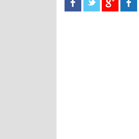
- 2021/08/15
13:40
يوفيتش يعرض خدماته على الإنتير
- 2021/08/15
13:16
أليغري: "الدفاع أبرز مشكلة تواجهنا
قبل انطلاق البطولة"
- 2021/08/15
13:15
مانشستر سيتي يُجهز عرضا جديدا من
أجل كاين
- 2021/08/15
12:56
ريال مدريد مستاء من ماريانو دياز
- 2021/08/15
12:47
دزيكو يُصر على راتب شهر جويلية
ويعرقل انتقاله إلى الإنتير
- 2021/08/15
12:43
لوبيز(رئيس بوردو): "صفقة عدلي مع