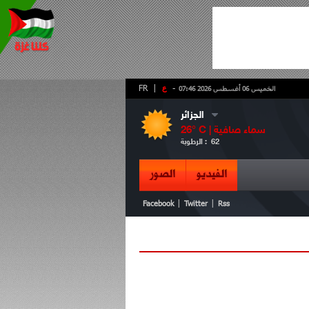
-
ع
|
FR
الخميس 06 أغسطس 2026 07:46
الجزائر
سماء صافية
° C |
26
62
الرطوبة :
الفيديو
الصور
|
|
Facebook
Twitter
Rss