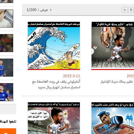
عرض :
1/200
<
5
2015-3-11
201
فقير يملك حرية الإختيار
أنشيلوتي يقف في وجه العاصفة مع
استمرار مسلسل انهيار ريال مدريد
تابعوا الهد