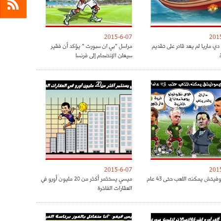
2015-6-07
201
دي ماريا لم يعد قادر على تقديم
مراسل "بي ان سبورت " يؤكد أن فقير
سيعلن الإنضمام إلى فرنسا
2015-6-07
201
فيتش يمكنه اللعب حتى 43 عام
ميسي يستثمر أكثر من 20 مليون أورو في
العقارات الفاخرة