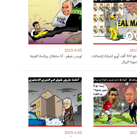
2015-4-05
201
بيريز يدفع 300 ألف أورو لشركة إتصالات
لويس فيغو : أنا متفائل برئاسة الفيفا
ورة الريال
2015-2-03
201