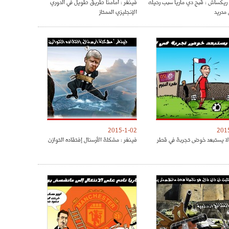
ريكساش : قبح دي ماريا سبب رحيله
فينغر : أمامنا طريق طويل في الدوري
 مدريد
الإنجليزي الممتاز
2015-1-02
201
لا يستبعد خوض تجربة في قطر
فينغر : مشكلة الأرسنال إفتقاده التوازن