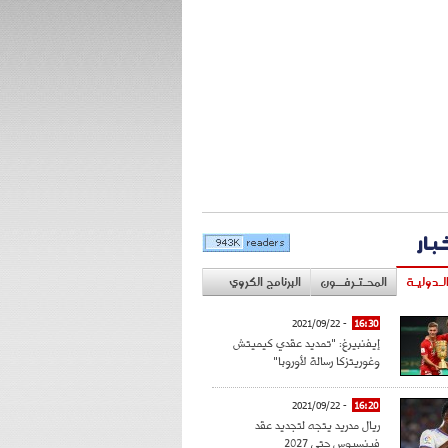
خبار
لـدوليـة
المحـتـرفــون
البرنامج الكروي
- 2021/09/22
16:30
إيفنبيرغ: "تمديد عقدي كيميتش
وغوريتزكا رسالة لأوروبا"
- 2021/09/22
16:20
ريال مدريد يتجه لتجديد عقد
فينسيوس حتى 2027