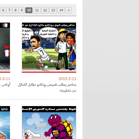
6
7
8
9
10
11
12
13
14
>
5-3-11
2015-3-11
مناصر يطلب قميص رونالدو مقابل التنازل
أولاس : 
عن خطيبته