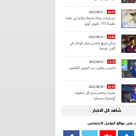
- 2021/09/21
14:07
دي ليخت يملك شرطا جزائيا في عقده
بقيمة 150 مليون أورو
- 2021/09/21
13:56
ريكي بويغ يتمنى رحيل كومان في
أقرب فرصة
- 2021/09/21
13:33
خاميس يقترب من الدوري القطري
- 2021/08/30
20:18
حاريث ينضم رسميا إلى صفوف
أولمبيك مرسيليا
شاهد كل الاخبار
- 2021/08/15
15:39
كراوتش:"سانشو صفقة الموسم في
كل الدوريات"
اف على مواقع التواصل الاجتماعي‎