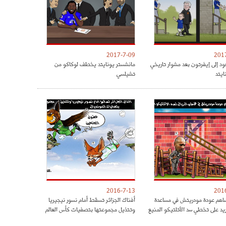
2017-7-09
201
ود إلى إيفرتون بعد مشوار تاريخي
مانشستر يونايتد يخطف لوكاكو من
ايتد
تشيلسي
2016-7-13
201
هم عودة مودريتش في مساعدة
أفناك الجزائر تسقط أمام نسور نيجيريا
ريد على تخطي سد الأتلتيكو المنيع
وتتذيل مجموعتها بتصفيات كأس العالم