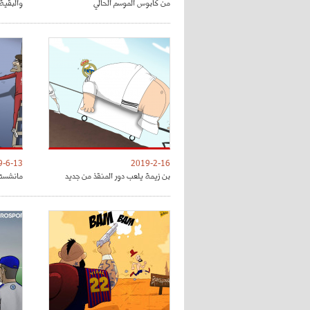
من كابوس الموسم الحالي
والبقية 
9-6-13
2019-2-16
بن زيمة يلعب دور المنقذ من جديد
مانشستر