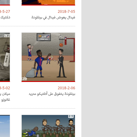
8-5-27
2018-7-05
فيدال يعوض فيدال في برشلونة
تكتيك ت
8-5-02
2018-2-06
برشلونة يتفوق على أتلتيكو مدريد
ميلان ي
غاتوزو