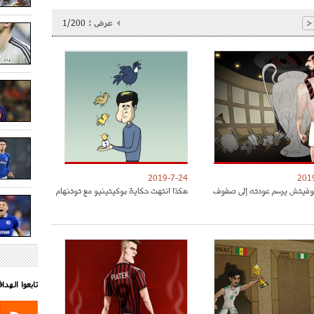
عرض :
1/200
<
2019-7-24
201
موفيتش يرسم عودته إلى صفوف
هكذا انتهت حكاية بوكيتينيو مع توتنهام
تابعوا الهد