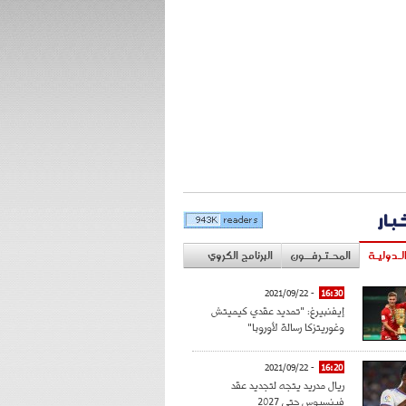
خبار
لـدوليـة
المحـتـرفــون
البرنامج الكروي
- 2021/09/22
16:30
إيفنبيرغ: "تمديد عقدي كيميتش
وغوريتزكا رسالة لأوروبا"
- 2021/09/22
16:20
ريال مدريد يتجه لتجديد عقد
فينسيوس حتى 2027