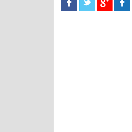
- 2021/08/15
13:40
يوفيتش يعرض خدماته على الإنتير
- 2021/08/15
13:16
أليغري: "الدفاع أبرز مشكلة تواجهنا
قبل انطلاق البطولة"
- 2021/08/15
13:15
مانشستر سيتي يُجهز عرضا جديدا من
أجل كاين
- 2021/08/15
12:56
ريال مدريد مستاء من ماريانو دياز
- 2021/08/15
12:47
دزيكو يُصر على راتب شهر جويلية
ويعرقل انتقاله إلى الإنتير
- 2021/08/15
12:43
لوبيز(رئيس بوردو): "صفقة عدلي مع