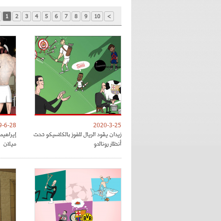
1
2
3
4
5
6
7
8
9
10
>
9-6-28
2020-3-25
زيدان يقود الريال للفوز بالكلاسيكو تحت
إيراهي
أنظار رونالدو
ميلان