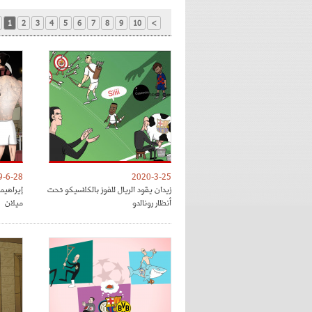
1
2
3
4
5
6
7
8
9
10
>
9-6-28
2020-3-25
زيدان يقود الريال للفوز بالكلاسيكو تحت
إيراهي
أنظار رونالدو
ميلان