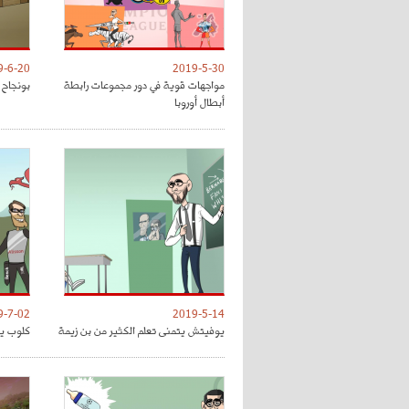
9-6-20
2019-5-30
مواجهات قوية في دور مجموعات رابطة
بونجاح 
أبطال أوروبا
9-7-02
2019-5-14
يوفيتش يتمنى تعلم الكثير من بن زيمة
كلوب يق