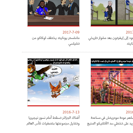
2017-7-09
201
ود إلى إيفرتون بعد مشوار تاريخي
مانشستر يونايتد يخطف لوكاكو من
ايتد
تشيلسي
2016-7-13
201
هم عودة مودريتش في مساعدة
أفناك الجزائر تسقط أمام نسور نيجيريا
ريد على تخطي سد الأتلتيكو المنيع
وتتذيل مجموعتها بتصفيات كأس العالم