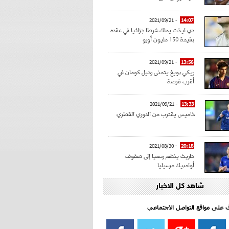
- 2021/09/21
14:07
دي ليخت يملك شرطا جزائيا في عقده
بقيمة 150 مليون أورو
- 2021/09/21
13:56
ريكي بويغ يتمنى رحيل كومان في
أقرب فرصة
- 2021/09/21
13:33
خاميس يقترب من الدوري القطري
- 2021/08/30
20:18
حاريث ينضم رسميا إلى صفوف
أولمبيك مرسيليا
شاهد كل الاخبار
- 2021/08/15
15:39
كراوتش:"سانشو صفقة الموسم في
كل الدوريات"
اف على مواقع التواصل الاجتماعي‎