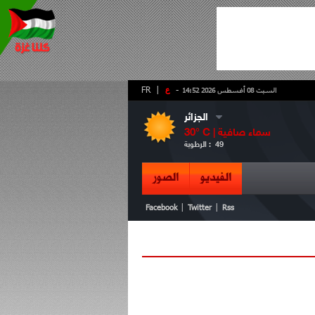
-
ع
|
FR
السبت 08 أغسطس 2026 14:52
الجزائر
سماء صافية
° C |
30
49
الرطوبة :
الفيديو
الصور
|
|
Facebook
Twitter
Rss