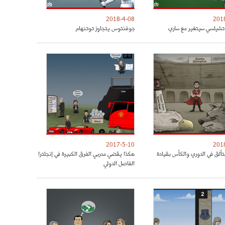
2018-4-08
201
شيلسي سيتغير مع ساري
جوفنتوس يتجاوز توتنهام
2017-5-10
201
تألق في الدوري والكأس بقيادة
هكذا يقضي مدربي الفرق الكبيرة في إنجلترا
الفاصل الدولي