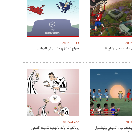
2019-4-09
201
 يقترب من برشلونة
صراع إنجليزي خالص في النهائي
2019-1-22
201
يحتدم بين السيتي وليفربول
رونالدو لم يأت بالجديد للسيدة العجوز