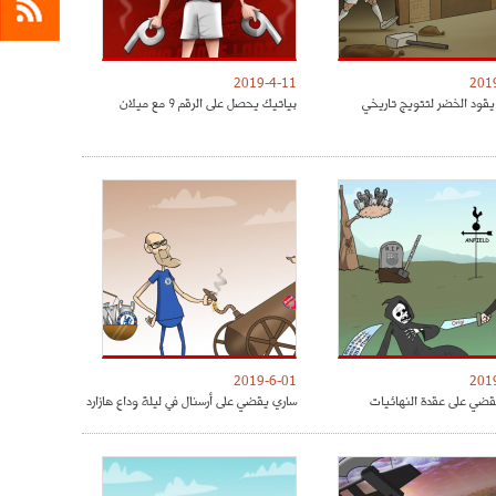
2019-4-11
201
يقود الخضر لتتويج تاريخي
بياتيك يحصل على الرقم 9 مع ميلان
2019-6-01
201
ضي على عقدة النهائيات
ساري يقضي على أرسنال في ليلة وداع هازارد