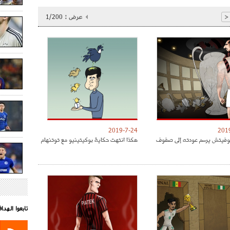
عرض :
1/200
<
2019-7-24
201
موفيتش يرسم عودته إلى صفوف
هكذا انتهت حكاية بوكيتينيو مع توتنهام
تابعوا الهد