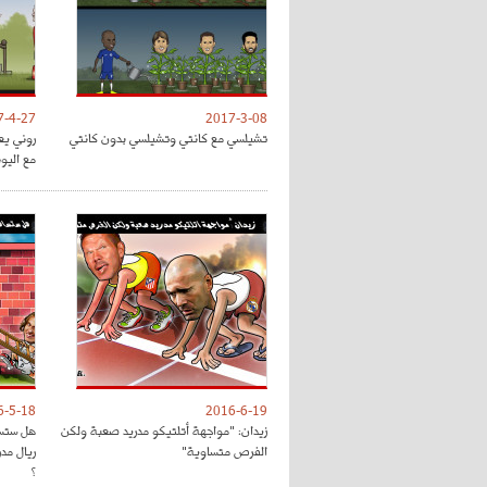
7-4-27
2017-3-08
تشيلسي مع كانتي وتشيلسي بدون كانتي
روني يع
مع اليون
6-5-18
2016-6-19
زيدان: "مواجهة أتلتيكو مدريد صعبة ولكن
هل ستسا
الفرص متساوية"
ريال مد
؟