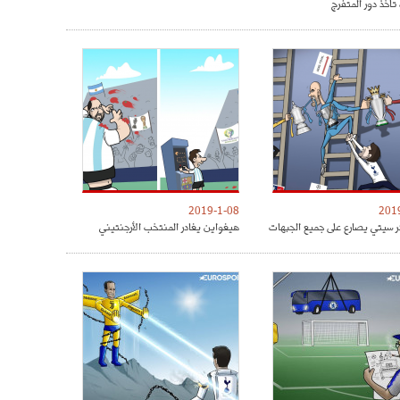
تأخذ دور المتفرج
2019-1-08
201
 سيتي يصارع على جميع الجبهات
هيغواين يغادر المنتخب الأرجنتيني