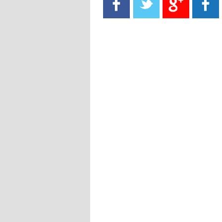
- 2021/08/15
13:40
يوفيتش يعرض خدماته على الإنتير
- 2021/08/15
13:16
أليغري: "الدفاع أبرز مشكلة تواجهنا
قبل انطلاق البطولة"
- 2021/08/15
13:15
مانشستر سيتي يُجهز عرضا جديدا من
أجل كاين
- 2021/08/15
12:56
ريال مدريد مستاء من ماريانو دياز
- 2021/08/15
12:47
دزيكو يُصر على راتب شهر جويلية
ويعرقل انتقاله إلى الإنتير
- 2021/08/15
12:43
لوبيز(رئيس بوردو): "صفقة عدلي مع