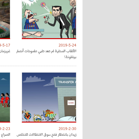
9-5-17
2019-5-24
الألقاب المحلية لم تعد تلبي طموحات أنصار
غريزمان
برشلونة!
9-2-23
2019-2-30
زيدان بانتظار فتح سوق الانتقالات للتخلص
الصراع 