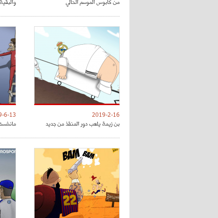
من كابوس الموسم الحالي
والبقية 
9-6-13
2019-2-16
بن زيمة يلعب دور المنقذ من جديد
مانشستر