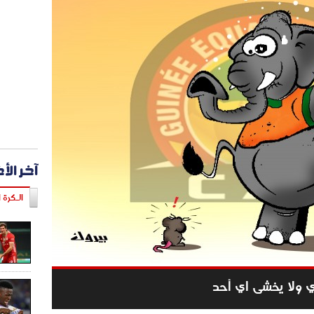
آخر الأ
الـكرة ا
ي ولا يخشى اي أحد