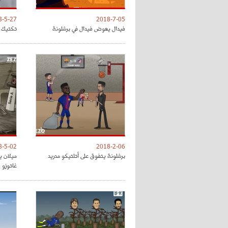
8-5-27
2018-7-05
فيدال يعوض فيدال في برشلونة
تكتيك ت
8-5-02
2018-2-06
برشلونة يتفوق على أتلتيكو مدريد
ميلان ي
غاتوزو