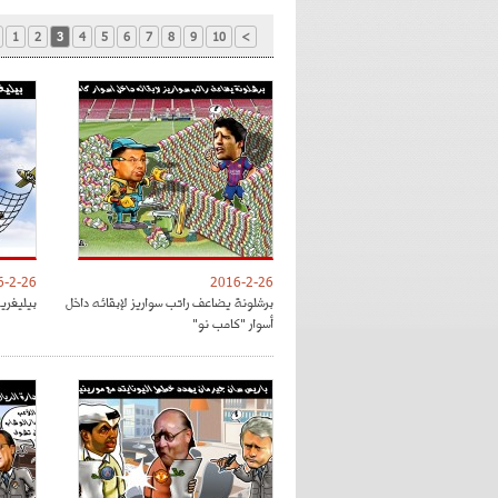
1
2
3
4
5
6
7
8
9
10
>
6-2-26
2016-2-26
برشلونة يضاعف راتب سواريز لإبقائه داخل
بيليغري
أسوار "كامب نو"