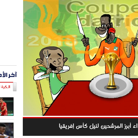
آخر الأ
الـكرة ا
اء أبرز المرشحين لنيل كأس إفريقيا