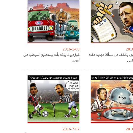
2016-1-08
201
ري يكشف عن مسألة تجديد عقده
غوارديولا يؤكد بأنه يستطيع السيطرة على
لسي
أمرين
2016-7-07
201