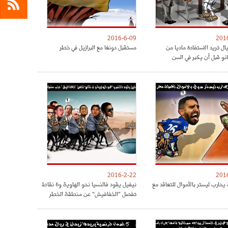
2016-6-09
201
ريال تريد الاستفادة ماديا من
مستقبل دونغا مع البرازيل في خطر
نو قبل أن يكبر في السن
2016-2-22
201
يحارب ليستر بالأموال للتعاقد مع
نيفيل يقود فالنسيا نحو الهاوية و6 نقاط
تفصل "الخفافيش" عن منطقة الخطر