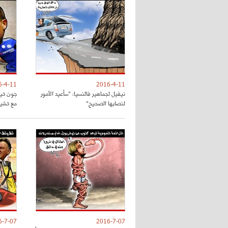
6-4-11
2016-4-11
نيفيل لجماهير فالنسيا: "سأعيد الأمور
جون تي
لنصابها الصحيح"
مع تشي
6-7-07
2016-7-07