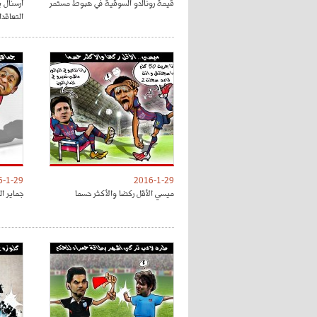
قيمة رونالدو السوقية في هبوط مستمر
أرسنال ي
التعاقد
6-1-29
2016-1-29
ميسي الأقل ركضا والأكثر حسما
جماير ال