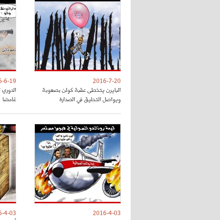
6-6-19
2016-7-20
البايرن يتخطى عقبة كولن بصعوبة
الدوري ا
ويواصل التحليق في الصدارة
غامضا
6-4-03
2016-4-03