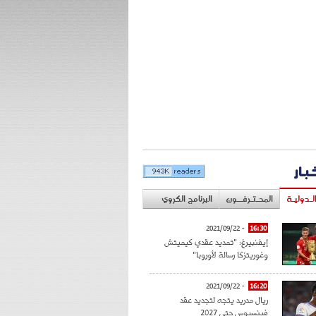
خبار
لـدوليـة
المحـتـرفــون
البرنامج الكروي
- 2021/09/22
16:30
إيفنبيرغ: "تمديد عقدي كيميتش
وغوريتزكا رسالة لأوروبا"
- 2021/09/22
16:20
ريال مدريد يتجه لتجديد عقد
فينسيوس حتى 2027