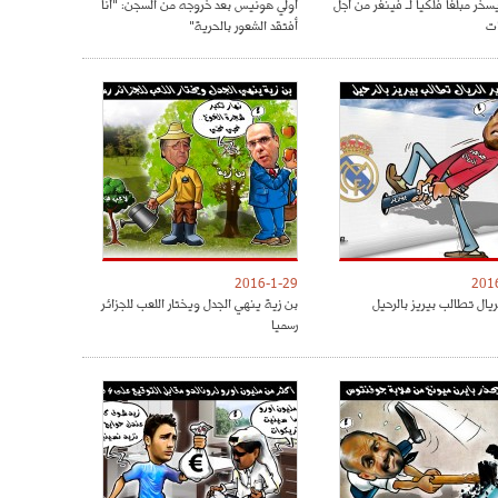
سخر مبلغا فلكيا لـ فينغر من أجل
أولي هونيس بعد خروجه من السجن: "أنا
ات
أفتقد الشعور بالحرية"
2016-1-29
201
ريال تطالب بيريز بالرحيل
بن زية ينهي الجدل ويختار اللعب للجزائر
رسميا