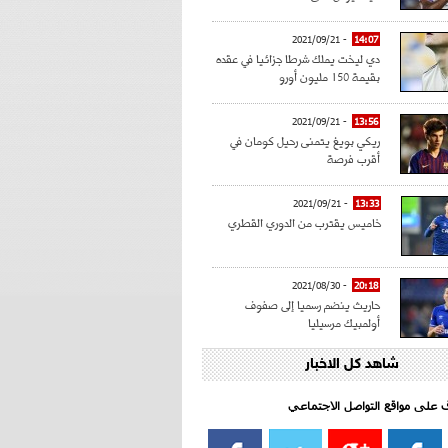
- 2021/09/21
14:07
دي ليخت يملك شرطا جزائيا في عقده
بقيمة 150 مليون أورو
- 2021/09/21
13:56
ريكي بويغ يتمنى رحيل كومان في
أقرب فرصة
- 2021/09/21
13:33
خاميس يقترب من الدوري القطري
- 2021/08/30
20:18
حاريث ينضم رسميا إلى صفوف
أولمبيك مرسيليا
شاهد كل الاخبار
- 2021/08/15
15:39
كراوتش:"سانشو صفقة الموسم في
كل الدوريات"
اف على مواقع التواصل الاجتماعي‎