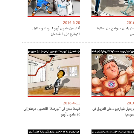
2016-6-20
201
حذر بايرن ميونيخ من صلابة
أكثر من مليون أورو لـ رونالدو مقابل
س
التوقيع على 4 قمصان
2016-4-11
201
 رحيل غوارديولا على الفريق في
قيمة محرز في "بورصة" اللاعبين ترتفع إلى
لموسم؟
20 مليون أورو