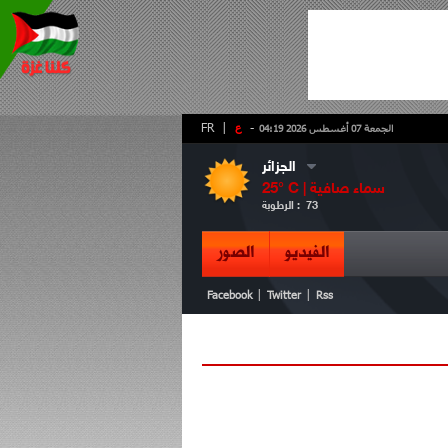
-
ع
|
FR
الجمعة 07 أغسطس 2026 04:19
الجزائر
سماء صافية
° C |
25
73
الرطوبة :
الفيديو
الصور
|
|
Facebook
Twitter
Rss