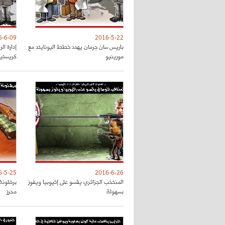
6-6-09
2016-5-22
باريس سان جرمان يهدد خطط اليونايتد مع
إدارة ال
مورينيو
كريستيا
6-5-25
2016-6-26
المنتخب الجزائري يقسو على إثيوبيا ويفوز
برشلونة 
بسهولة
محرز