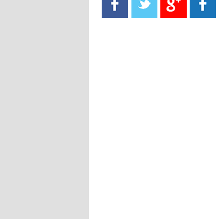
- 2021/08/15
13:40
يوفيتش يعرض خدماته على الإنتير
- 2021/08/15
13:16
أليغري: "الدفاع أبرز مشكلة تواجهنا
قبل انطلاق البطولة"
- 2021/08/15
13:15
مانشستر سيتي يُجهز عرضا جديدا من
أجل كاين
- 2021/08/15
12:56
ريال مدريد مستاء من ماريانو دياز
- 2021/08/15
12:47
دزيكو يُصر على راتب شهر جويلية
ويعرقل انتقاله إلى الإنتير
- 2021/08/15
12:43
لوبيز(رئيس بوردو): "صفقة عدلي مع