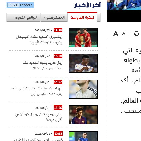
آخر الأخبار
الـكرة الـدوليـة
المحـتـرفــون
البرنامج الكروي
- 2021/09/22
16:30
إيفنبيرغ: "تمديد عقدي كيميتش
وغوريتزكا رسالة لأوروبا"
ة التي
- 2021/09/22
16:20
بطولة
ريال مدريد يتجه لتجديد عقد
فينسيوس حتى 2027
ئمة
لم، أكد
- 2021/09/21
14:07
دي ليخت يملك شرطا جزائيا في عقده
ب
بقيمة 150 مليون أورو
العالم،
- 2021/09/21
13:56
نتخب .
ريكي بويغ يتمنى رحيل كومان في
أقرب فرصة
- 2021/09/21
13:33
خاميس يقترب من الدوري القطري