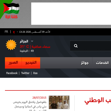
-
ع
|
FR
الأحد 09 أغسطس 2026 13:26
الجزائر
سماء صافية
° C |
31
49
الرطوبة :
الفيديو
الصور
الخدمات
جوائز
|
|
Facebook
Twitter
Rss
خب الوطني
28/07/2015
بلفوضيل يلتحق اليوم بتربص
بني ياس في اسبانيا وسيحمل
القميص رقم 19